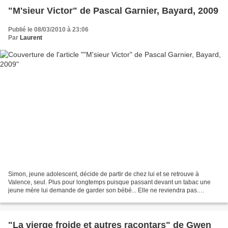
"M'sieur Victor" de Pascal Garnier, Bayard, 2009
Publié le 08/03/2010 à 23:06
Par
Laurent
Simon, jeune adolescent, décide de partir de chez lui et se retrouve à
Valence, seul. Plus pour longtemps puisque passant devant un tabac une
jeune mère lui demande de garder son bébé... Elle ne reviendra pas.
Pourtant malgré ce bébé sur les bras, Simon...
"La vierge froide et autres racontars" de Gwen