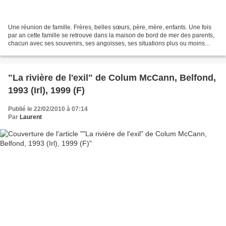
Une réunion de famille. Frères, belles sœurs, père, mère, enfants. Une fois
par an cette famille se retrouve dans la maison de bord de mer des parents,
chacun avec ses souvenirs, ses angoisses, ses situations plus ou moins
confortables. Le passé et l’éducation...
"La rivière de l'exil" de Colum McCann, Belfond,
1993 (Irl), 1999 (F)
Publié le 22/02/2010 à 07:14
Par
Laurent