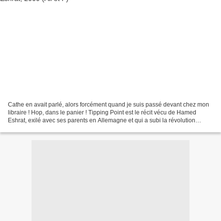
Cathe en avait parlé, alors forcément quand je suis passé devant chez mon
libraire ! Hop, dans le panier ! Tipping Point est le récit vécu de Hamed
Eshrat, exilé avec ses parents en Allemagne et qui a subi la révolution
iranienne de 1979. La particularité...