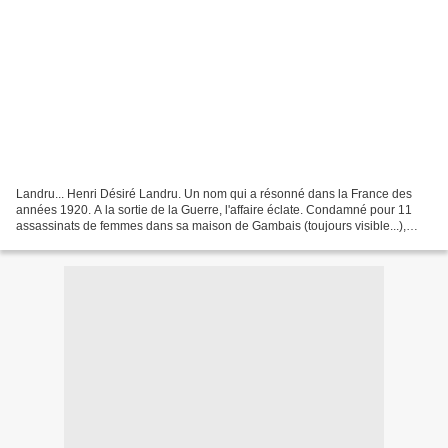
Landru... Henri Désiré Landru. Un nom qui a résonné dans la France des
années 1920. A la sortie de la Guerre, l'affaire éclate. Condamné pour 11
assassinats de femmes dans sa maison de Gambais (toujours visible...),
Landru est exécuté en 1922. Une histoire...