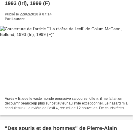
1993 (Irl), 1999 (F)
Publié le 22/02/2010 à 07:14
Par
Laurent
Après « Et que le vaste monde poursuive sa course folle », il me fallait en
découvrir beaucoup plus sur cet auteur au style exceptionnel. Le hasard m’a
conduit sur « La rivière de l’exil », recueil de 12 nouvelles. De courts récits,
entre Irlande et Etats-Unis...
"Des souris et des hommes" de Pierre-Alain