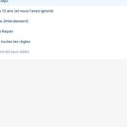
 DayZ
 a 13 ans (et vous l'avez ignoré)
e (littéralement)
im Rayan
 toutes les règles
s les jeux vidéo
us choquant de Rockstar ? - Le scandale BULLY
e plus moche de Steam
du RÊVE tourne au CAUCHEMAR
pendant 8 heures
it… à tort
umiliés par un jeu vidéo
ire - Final Fantasy 8