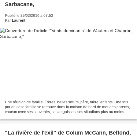
Sarbacane,
Publié le 25/02/2010 à 07:52
Par
Laurent
Une réunion de famille. Frères, belles sœurs, père, mère, enfants. Une fois
par an cette famille se retrouve dans la maison de bord de mer des parents,
chacun avec ses souvenirs, ses angoisses, ses situations plus ou moins
confortables. Le passé et l’éducation...
"La rivière de l'exil" de Colum McCann, Belfond,