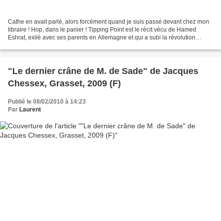
Cathe en avait parlé, alors forcément quand je suis passé devant chez mon
libraire ! Hop, dans le panier ! Tipping Point est le récit vécu de Hamed
Eshrat, exilé avec ses parents en Allemagne et qui a subi la révolution
iranienne de 1979. La particularité...
"Le dernier crâne de M. de Sade" de Jacques
Chessex, Grasset, 2009 (F)
Publié le 08/02/2010 à 14:23
Par
Laurent