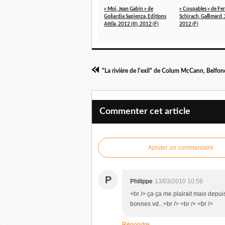
« Moi, Jean Gabin » de
« Coupables » de Fe
Goliardia Sapienza, Editions
Schirach, Gallimard, 
Attila, 2012 (It), 2012 (F)
2012 (F)
"La rivière de l'exil" de Colum McCann, Belfond
Commenter cet article
Ajouter un commentaire
P
Philippe
13/03/2010 10:56
<br /> ça ça me plairait mais depuis
bonnes vd...<br /> <br /> <br />
Répondre