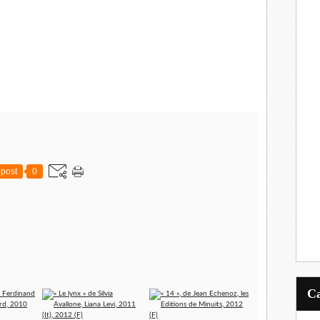
post
0