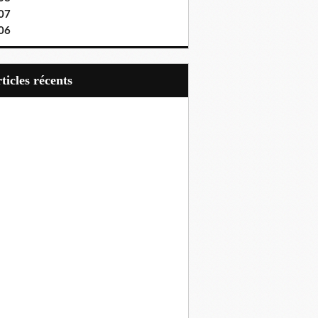
07
06
articles récents