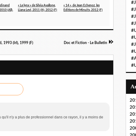
#J
rdinand
« Le lynx » de Silvia Avallone,
« 14 », de Jean Echenoz, les
#J
2010 (All),
Liana Levi, 2011 (It), 2012 (F)
Editions de Minuits, 2012 (F)
#J'
#J
#U
#U
, 1993 (Irl), 1999 (F)
Doc et Fiction - Le Bulletin
#J
#U
#A
#U
20
20
20
 qu'il n'y a plus de professionnel dans ce rayon, il y a moins de
20
20
20