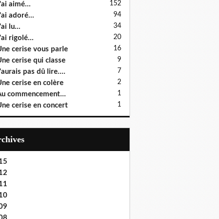
152
'ai aimé...
94
'ai adoré...
34
ai lu...
20
'ai rigolé...
16
ne cerise vous parle
9
ne cerise qui classe
7
'aurais pas dû lire....
2
ne cerise en colère
1
u commencement...
1
ne cerise en concert
Archives
15
12
11
10
09
08