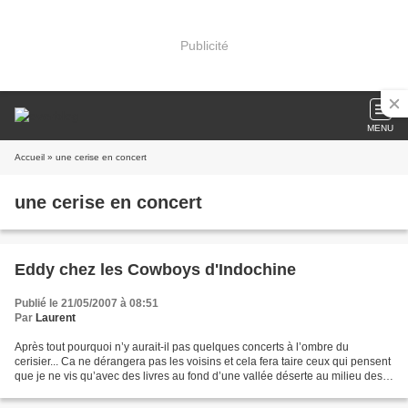
Publicité
MENU
Accueil
» une cerise en concert
une cerise en concert
Eddy chez les Cowboys d'Indochine
Publié le 21/05/2007 à 08:51
Par
Laurent
Après tout pourquoi n’y aurait-il pas quelques concerts à l’ombre du
cerisier... Ca ne dérangera pas les voisins et cela fera taire ceux qui pensent
que je ne vis qu’avec des livres au fond d’une vallée déserte au milieu des
lions (oui je sais par chez...