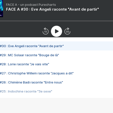
FACE A - un podcast Purecharts
FACE A #30 : Eve Angeli raconte "Avant de partir"
#30 : Eve Angeli raconte "Avant de partir"
#29 : MC Solaar raconte "Bouge de là"
28 : Lorie raconte "Je vais vite"
#27 : Christophe Willem raconte "Jacques a dit"
#26 : Chimène Badi raconte "Entre nous"
#25 : Indochine raconte "3e sexe"
#24 : Zaho raconte "C'est chelou"
#23 : Patrick Bruel raconte "Au café des délices"