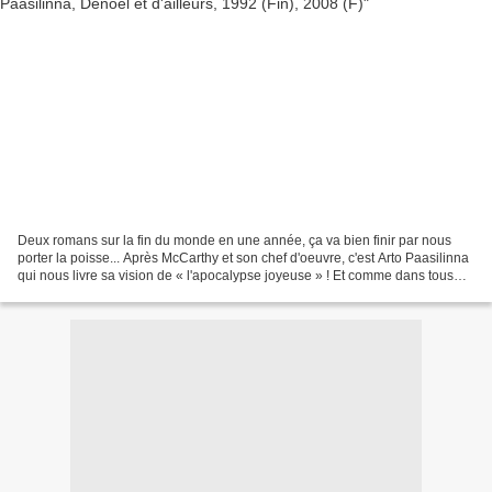
Deux romans sur la fin du monde en une année, ça va bien finir par nous
porter la poisse... Après McCarthy et son chef d'oeuvre, c'est Arto Paasilinna
qui nous livre sa vision de « l'apocalypse joyeuse » ! Et comme dans tous
ses romans, on retrouve dans...