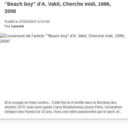
"Beach boy" d'A. Vakil, Cherche midi, 1996,
2006
Publié le 07/02/2007 à 01:00
Par
Laurent
Et le voyage en Inde continu... Cette fois je m’arrête dans le Bombay des
années 1970, avec pour guide Cyrus Readymoney, jeune Parsi, zoroastrien
(religion des Parsis) de 10 ans. Avec une mère passionnée par le sport, et
un père dans les affaires un peu...