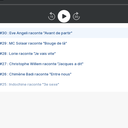
#30 : Eve Angeli raconte "Avant de partir"
#29 : MC Solaar raconte "Bouge de là"
28 : Lorie raconte "Je vais vite"
#27 : Christophe Willem raconte "Jacques a dit"
#26 : Chimène Badi raconte "Entre nous"
#25 : Indochine raconte "3e sexe"
#24 : Zaho raconte "C'est chelou"
#23 : Patrick Bruel raconte "Au café des délices"
#22 : Kyo raconte "Le chemin"
#21 : Nolwenn Leroy raconte "Cassé"