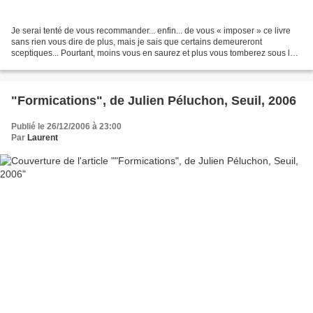
Je serai tenté de vous recommander... enfin... de vous « imposer » ce livre
sans rien vous dire de plus, mais je sais que certains demeureront
sceptiques... Pourtant, moins vous en saurez et plus vous tomberez sous le
charme de cette infortunée qui bouleversera...
"Formications", de Julien Péluchon, Seuil, 2006
Publié le 26/12/2006 à 23:00
Par
Laurent