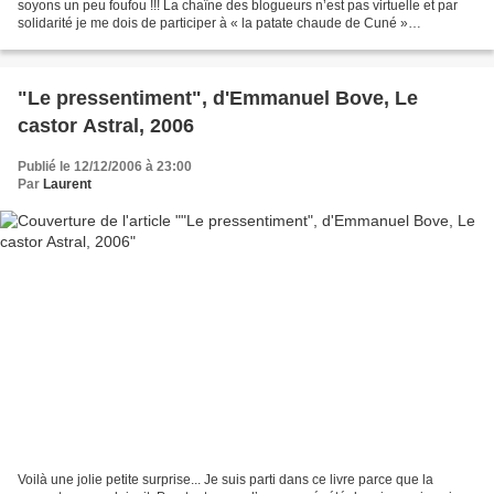
soyons un peu foufou !!! La chaîne des blogueurs n’est pas virtuelle et par
solidarité je me dois de participer à « la patate chaude de Cuné »
©hervé-2006. Et puis, en plus...
"Le pressentiment", d'Emmanuel Bove, Le
castor Astral, 2006
Publié le 12/12/2006 à 23:00
Par
Laurent
Voilà une jolie petite surprise... Je suis parti dans ce livre parce que la