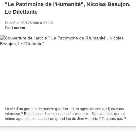
"Le Patrimoine de l'Humanité", Nicolas Beaujon,
Le Dilettante
Publié le 26/12/2006 à 23:00
Par
Laurent
La vie d’un gardien de musée (pardon... d’un agent de contact !) ça vous
intéresse ? Bon d’accord ce n’est pas très vendeur... Si je vous dis que ce
même agent de contact est un grand fan de Jimi Hendrix ? Toujours pas ?
ok... Alors si ce héros en charge...