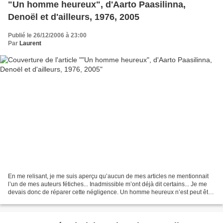
"Un homme heureux", d'Aarto Paasilinna,
Denoël et d'ailleurs, 1976, 2005
Publié le 26/12/2006 à 23:00
Par
Laurent
En me relisant, je me suis aperçu qu’aucun de mes articles ne mentionnait
l’un de mes auteurs fétiches... Inadmissible m’ont déjà dit certains... Je me
devais donc de réparer cette négligence. Un homme heureux n’est peut être
pas le meilleur roman de...