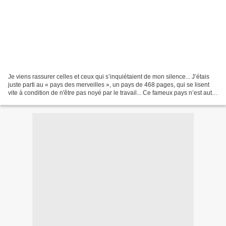
Je viens rassurer celles et ceux qui s’inquiétaient de mon silence... J’étais
juste parti au « pays des merveilles », un pays de 468 pages, qui se lisent
vite à condition de n'être pas noyé par le travail... Ce fameux pays n’est autre
que l’Italie. Et...