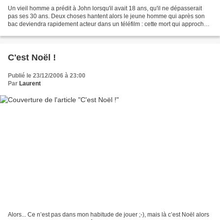
Un vieil homme a prédit à John lorsqu'il avait 18 ans, qu'il ne dépasserait
pas ses 30 ans. Deux choses hantent alors le jeune homme qui après son
bac deviendra rapidement acteur dans un téléfilm : cette mort qui approche
et je cite : "baiser la fabuleuse...
C'est Noël !
Publié le 23/12/2006 à 23:00
Par
Laurent
Alors... Ce n’est pas dans mon habitude de jouer ;-), mais là c’est Noël alors