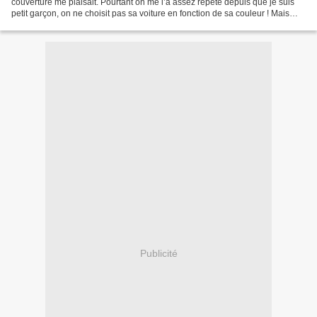
couverture me plaisait. Pourtant on me l’a assez répété depuis que je suis
petit garçon, on ne choisit pas sa voiture en fonction de sa couleur ! Mais
après tout si j’ai une âme...
Publicité