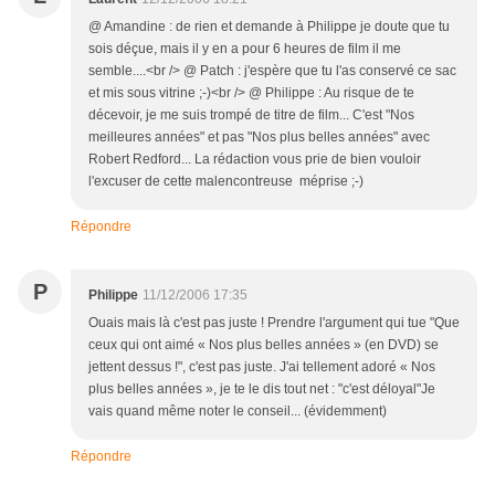
@ Amandine : de rien et demande à Philippe je doute que tu
sois déçue, mais il y en a pour 6 heures de film il me
semble....<br /> @ Patch : j'espère que tu l'as conservé ce sac
et mis sous vitrine ;-)<br /> @ Philippe : Au risque de te
décevoir, je me suis trompé de titre de film... C'est "Nos
meilleures années" et pas "Nos plus belles années" avec
Robert Redford... La rédaction vous prie de bien vouloir
l'excuser de cette malencontreuse méprise ;-)
Répondre
P
Philippe
11/12/2006 17:35
Ouais mais là c'est pas juste ! Prendre l'argument qui tue "Que
ceux qui ont aimé « Nos plus belles années » (en DVD) se
jettent dessus !", c'est pas juste. J'ai tellement adoré « Nos
plus belles années », je te le dis tout net : "c'est déloyal"Je
vais quand même noter le conseil... (évidemment)
Répondre