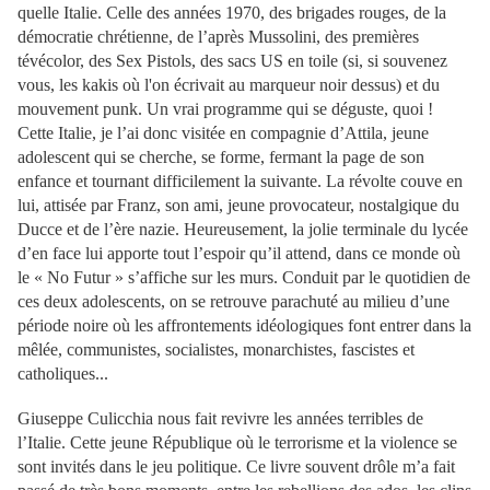
quelle Italie. Celle des années 1970, des brigades rouges, de la
démocratie chrétienne, de l’après Mussolini, des premières
tévécolor, des Sex Pistols, des sacs US en toile (si, si souvenez
vous, les kakis où l'on écrivait au marqueur noir dessus) et du
mouvement punk. Un vrai programme qui se déguste, quoi !
Cette Italie, je l’ai donc visitée en compagnie d’Attila, jeune
adolescent qui se cherche, se forme, fermant la page de son
enfance et tournant difficilement la suivante. La révolte couve en
lui, attisée par Franz, son ami, jeune provocateur, nostalgique du
Ducce et de l’ère nazie. Heureusement, la jolie terminale du lycée
d’en face lui apporte tout l’espoir qu’il attend, dans ce monde où
le « No Futur » s’affiche sur les murs. Conduit par le quotidien de
ces deux adolescents, on se retrouve parachuté au milieu d’une
période noire où les affrontements idéologiques font entrer dans la
mêlée, communistes, socialistes, monarchistes, fascistes et
catholiques...
Giuseppe Culicchia nous fait revivre les années terribles de
l’Italie. Cette jeune République où le terrorisme et la violence se
sont invités dans le jeu politique. Ce livre souvent drôle m’a fait