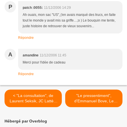
P
patch :0055:
11/12/2006 14:29
Ah ouais, mon sac "US", j'en avais marqué des trucs, en faite
tout le monde y avait mis sa griffe....;o ) Le bouquin me tente,
juste histoire de retrouver de vieux souvenirs...
Répondre
A
amandine
11/12/2006 11:45
Merci pour l'idée de cadeau
Répondre
< "La consultation", de
"Le pressentiment",
Laurent Seksik, JC Lattès,
d'Emmanuel Bove, Le
2006
castor Astral, 2006 >
Hébergé par Overblog