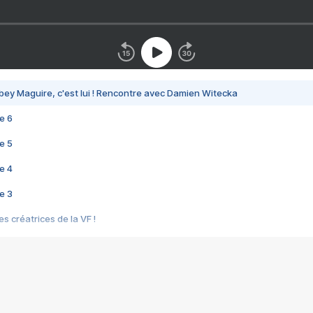
bey Maguire, c'est lui ! Rencontre avec Damien Witecka
e 6
e 5
e 4
e 3
s créatrices de la VF !
e 2
e 1
e Mektoub My Love arrive enfin ! Rencontre avec Shaïn Boumedine et Sal