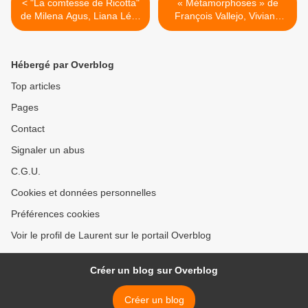
< "La comtesse de Ricotta"
« Métamorphoses » de
de Milena Agus, Liana Lévi,
François Vallejo, Viviane
2009 (It), 2012 (F)
Hamy, 2012 (F) >
Hébergé par Overblog
Top articles
Pages
Contact
Signaler un abus
C.G.U.
Cookies et données personnelles
Préférences cookies
Voir le profil de Laurent sur le portail Overblog
Créer un blog sur Overblog
Créer un blog