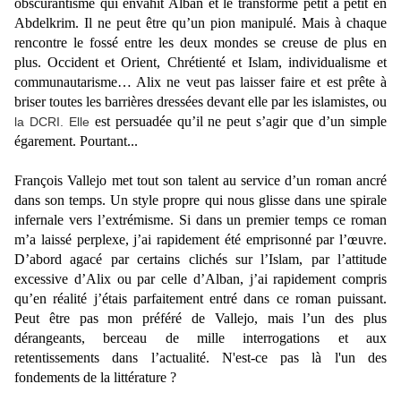
obscurantisme qui envahit Alban et le transforme petit à petit en
Abdelkrim. Il ne peut être qu’un pion manipulé. Mais à chaque
rencontre le fossé entre les deux mondes se creuse de plus en
plus. Occident et Orient, Chrétienté et Islam, individualisme et
communautarisme… Alix ne veut pas laisser faire et est prête à
briser toutes les barrières dressées devant elle par les islamistes, ou
est persuadée qu’il ne peut s’agir que d’un simple
la DCRI. Elle
égarement. Pourtant...
François Vallejo met tout son talent au service d’un roman ancré
dans son temps. Un style propre qui nous glisse dans une spirale
infernale vers l’extrémisme. Si dans un premier temps ce roman
m’a laissé perplexe, j’ai rapidement été emprisonné par l’œuvre.
D’abord agacé par certains clichés sur l’Islam, par l’attitude
excessive d’Alix ou par celle d’Alban, j’ai rapidement compris
qu’en réalité j’étais parfaitement entré dans ce roman puissant.
Peut être pas mon préféré de Vallejo, mais l’un des plus
dérangeants, berceau de mille interrogations et aux
retentissements dans l’actualité. N'est-ce pas là l'un des
fondements de la littérature ?