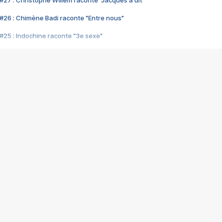
#27 : Christophe Willem raconte "Jacques a dit"
#26 : Chimène Badi raconte "Entre nous"
#25 : Indochine raconte "3e sexe"
#24 : Zaho raconte "C'est chelou"
#23 : Patrick Bruel raconte "Au café des délices"
#22 : Kyo raconte "Le chemin"
#21 : Nolwenn Leroy raconte "Cassé"
#20 : Patrick Hernandez raconte "Born to be alive"
#19 : Lorie raconte "Près de moi"
#18 : Michael Jones raconte "A nos actes manqués" (avec Jean-Jacque
#17 : Khaled raconte "Aïcha"
#16 : Corneille raconte "Parce qu'on vient de loin"
#15 : Indochine raconte "L'aventurier"