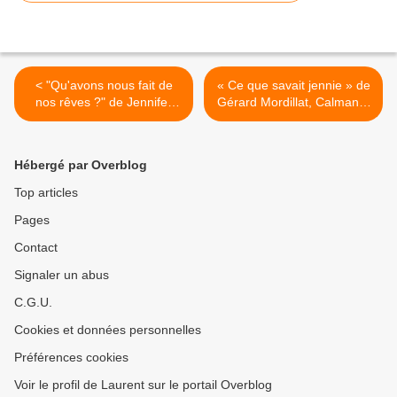
< "Qu'avons nous fait de
« Ce que savait jennie » de
nos rêves ?" de Jennifer
Gérard Mordillat, Calmann-
Egan, Stock, 2011 (EU),
Lévy, 2012 (F) >
2012 (F)
Hébergé par Overblog
Top articles
Pages
Contact
Signaler un abus
C.G.U.
Cookies et données personnelles
Préférences cookies
Voir le profil de Laurent sur le portail Overblog