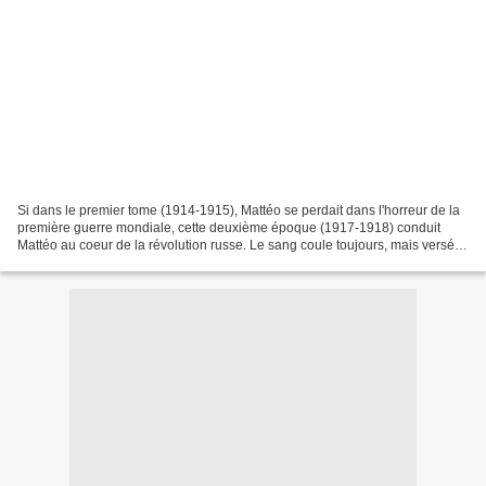
Si dans le premier tome (1914-1915), Mattéo se perdait dans l'horreur de la
première guerre mondiale, cette deuxième époque (1917-1918) conduit
Mattéo au coeur de la révolution russe. Le sang coule toujours, mais versé
par des idées... Mattéo s'engage...