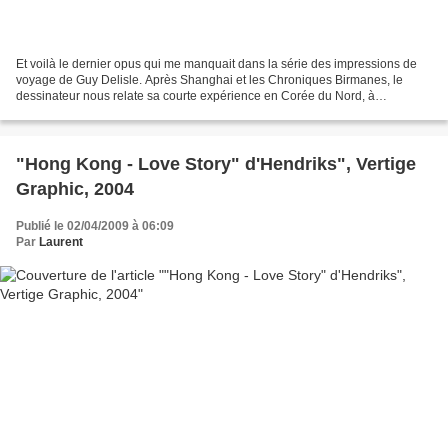
Et voilà le dernier opus qui me manquait dans la série des impressions de
voyage de Guy Delisle. Après Shanghai et les Chroniques Birmanes, le
dessinateur nous relate sa courte expérience en Corée du Nord, à
Pyongyang. Parti pour deux mois dans le cadre...
"Hong Kong - Love Story" d'Hendriks", Vertige
Graphic, 2004
Publié le 02/04/2009 à 06:09
Par
Laurent