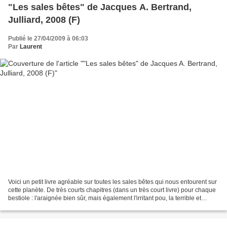
"Les sales bêtes" de Jacques A. Bertrand,
Julliard, 2008 (F)
Publié le 27/04/2009 à 06:03
Par
Laurent
Voici un petit livre agréable sur toutes les sales bêtes qui nous entourent sur
cette planète. De très courts chapitres (dans un très court livre) pour chaque
bestiole : l'araignée bien sûr, mais également l'irritant pou, la terrible et
religieuse mante,...