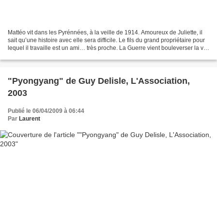
Mattéo vit dans les Pyrénnées, à la veille de 1914. Amoureux de Juliette, il
sait qu’une histoire avec elle sera difficile. Le fils du grand propriétaire pour
lequel il travaille est un ami… très proche. La Guerre vient bouleverser la vie
de chacun. Mattéo,...
"Pyongyang" de Guy Delisle, L'Association,
2003
Publié le 06/04/2009 à 06:44
Par
Laurent