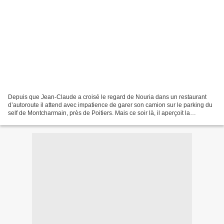
Depuis que Jean-Claude a croisé le regard de Nouria dans un restaurant
d’autoroute il attend avec impatience de garer son camion sur le parking du
self de Montcharmain, près de Poitiers. Mais ce soir là, il aperçoit la
serveuse bousculée par son patron…...