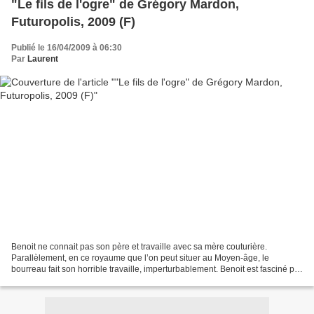
"Le fils de l'ogre" de Grégory Mardon,
Futuropolis, 2009 (F)
Publié le 16/04/2009 à 06:30
Par
Laurent
Benoit ne connait pas son père et travaille avec sa mère couturière.
Parallèlement, en ce royaume que l’on peut situer au Moyen-âge, le
bourreau fait son horrible travaille, imperturbablement. Benoit est fasciné par
cet homme qu’il décide de suivre. C’est...