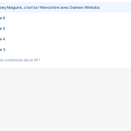
bey Maguire, c'est lui ! Rencontre avec Damien Witecka
e 6
e 5
e 4
e 3
s créatrices de la VF !
e 2
e 1
e Mektoub My Love arrive enfin ! Rencontre avec Shaïn Boumedine et Sal
i : après Toni en famille
elle réalise le bouleversant Dites lui que je l'aime
ais ! Rencontre autour de Vie privée de Rebecca Zlotowski