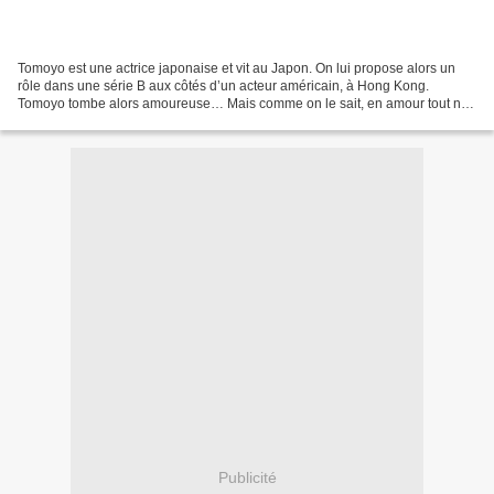
Tomoyo est une actrice japonaise et vit au Japon. On lui propose alors un
rôle dans une série B aux côtés d’un acteur américain, à Hong Kong.
Tomoyo tombe alors amoureuse… Mais comme on le sait, en amour tout ne
se passe pas toujours comme on le voudrait....
Publicité