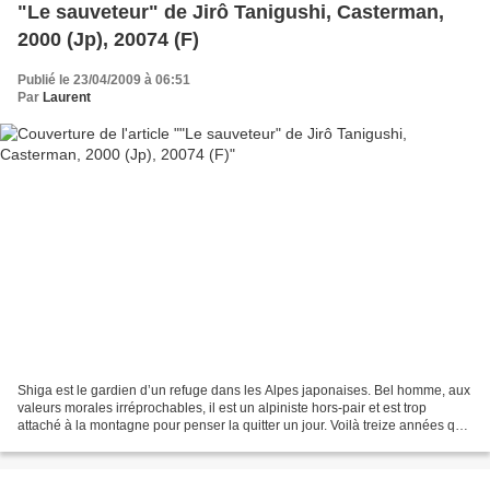
"Le sauveteur" de Jirô Tanigushi, Casterman,
2000 (Jp), 20074 (F)
Publié le 23/04/2009 à 06:51
Par
Laurent
Shiga est le gardien d’un refuge dans les Alpes japonaises. Bel homme, aux
valeurs morales irréprochables, il est un alpiniste hors-pair et est trop
attaché à la montagne pour penser la quitter un jour. Voilà treize années qu’il
a perdu son ami Sakamoto,...