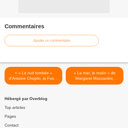
Commentaires
Ajouter un commentaire
< « La nuit tombée »
« La mer, le matin » de
d’Antoine Choplin, la Fosse
Margaret Mazzantini,
aux ours, 2012 (F)
Robert Laffont, 2012 (It) >
Hébergé par Overblog
Top articles
Pages
Contact