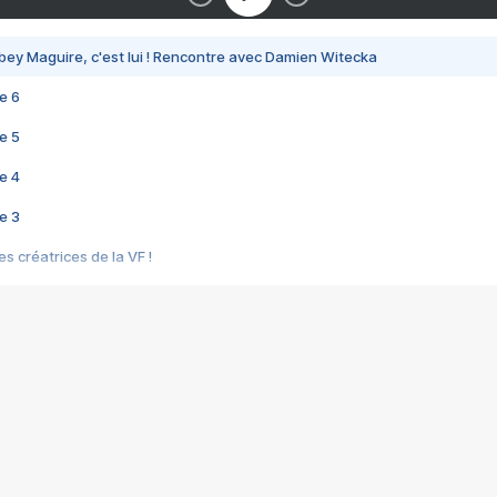
bey Maguire, c'est lui ! Rencontre avec Damien Witecka
e 6
e 5
e 4
e 3
s créatrices de la VF !
e 2
e 1
e Mektoub My Love arrive enfin ! Rencontre avec Shaïn Boumedine et Sal
i : après Toni en famille
elle réalise le bouleversant Dites lui que je l'aime
ais ! Rencontre autour de Vie privée de Rebecca Zlotowski