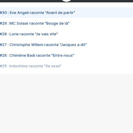
#30 : Eve Angeli raconte "Avant de partir"
#29 : MC Solaar raconte "Bouge de là"
28 : Lorie raconte "Je vais vite"
#27 : Christophe Willem raconte "Jacques a dit"
#26 : Chimène Badi raconte "Entre nous"
#25 : Indochine raconte "3e sexe"
#24 : Zaho raconte "C'est chelou"
#23 : Patrick Bruel raconte "Au café des délices"
#22 : Kyo raconte "Le chemin"
#21 : Nolwenn Leroy raconte "Cassé"
#20 : Patrick Hernandez raconte "Born to be alive"
#19 : Lorie raconte "Près de moi"