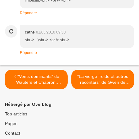
limousin.<br /> <br /> <br />
Répondre
C
cathe
01/03/2010 09:53
<br /> :-)<br /> <br /> <br />
Répondre
< "Vents dominants" de
"La vierge froide et autres
Wauters et Chapron,
racontars" de Gwen de
Sarbacane,
Bonneval et Hervé
Tanquerelle, Sarbacane,
1993 (Dk), 2009 (F) >
Hébergé par Overblog
Top articles
Pages
Contact