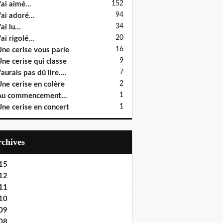
152
'ai aimé...
94
'ai adoré...
34
ai lu...
20
'ai rigolé...
16
ne cerise vous parle
9
ne cerise qui classe
7
'aurais pas dû lire....
2
ne cerise en colère
1
u commencement...
1
ne cerise en concert
Archives
15
12
11
10
09
08