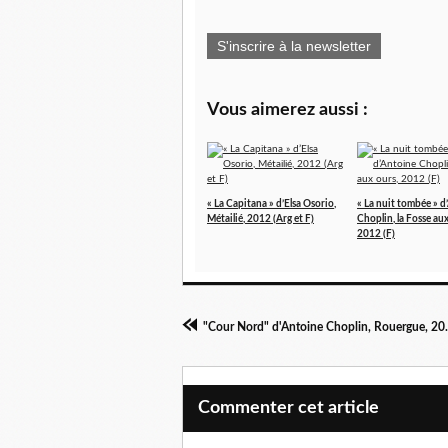
S'inscrire à la newsletter
Vous aimerez aussi :
« La Capitana » d’Elsa Osorio,
« La nuit tombée » d
Métailié, 2012 (Arg et F)
Choplin, la Fosse aux
2012 (F)
"Cour Nord" d'An
Commenter cet article