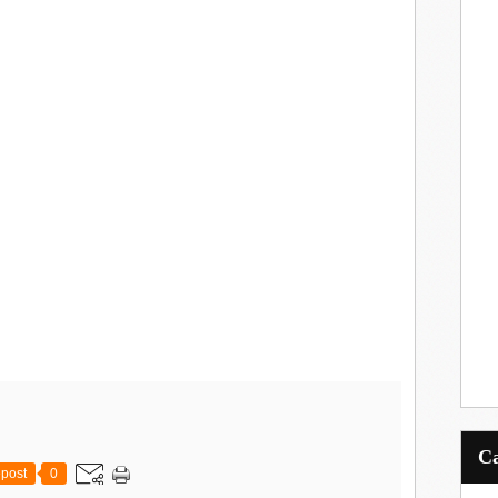
post
0