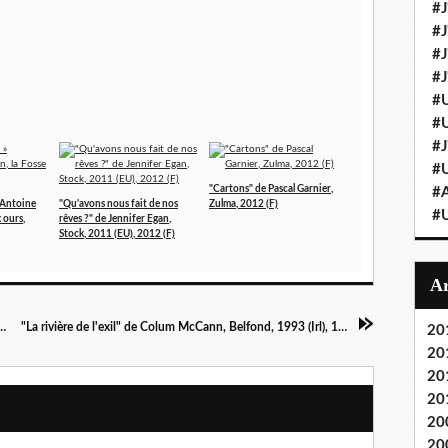
#J
#J
#J'
#J
#U
#U
#J
#U
"Cartons" de Pascal Garnier,
#A
’Antoine
"Qu'avons nous fait de nos
Zulma, 2012 (F)
#U
 ours,
rêves ?" de Jennifer Egan,
Stock, 2011 (EU), 2012 (F)
toine Choplin, Rouergue, 2010 (F)
"La rivière de l'exil" de Colum McCann, Belfond, 1993 (Irl), 1999 (F)
20
20
20
20
20
20