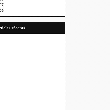
07
06
articles récents