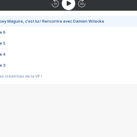
bey Maguire, c'est lui ! Rencontre avec Damien Witecka
e 6
e 5
e 4
e 3
s créatrices de la VF !
e 2
e 1
e Mektoub My Love arrive enfin ! Rencontre avec Shaïn Boumedine et Sal
i : après Toni en famille
elle réalise le bouleversant Dites lui que je l'aime