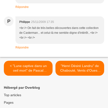
Répondre
P
Philippe
25/11/2009 17:35
<br /> On fait de très belles découvertes dans cette collection
de Casterman... et celui-là me semble digne d'intérêt...<br />
<br /> <br />
Répondre
< "Lune captive dans un
"Henri Désiré Landru" de
oeil mort" de Pascal
Chabouté, Vents d'Ouest,
Garnier, Zulma, 2009 (F)
2006 (F) >
Hébergé par Overblog
Top articles
Pages