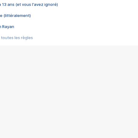
 a 13 ans (et vous l'avez ignoré)
e (littéralement)
im Rayan
 toutes les règles
s les jeux vidéo
us choquant de Rockstar ? - Le scandale BULLY
e plus moche de Steam
du RÊVE tourne au CAUCHEMAR
pendant 8 heures
it… à tort
umiliés par un jeu vidéo
ire - Final Fantasy 8
ti un empire - Age of Empires