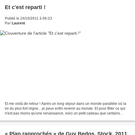
Et c'est reparti !
Publié le 24/10/2011 à 06:23
Par
Laurent
Et me voilà de retour ! Après un long séjour dans un monde parallèle où la
loi du plus fort règne... je peux enfin revenir au monde. Et pour fêter ce qui
n'est pas moins qu'une renaissance, voici un petit cadeau que certains
attendaient impatiemment :...
« Plan rapprochés » de Guy Bedos, Stock, 2011