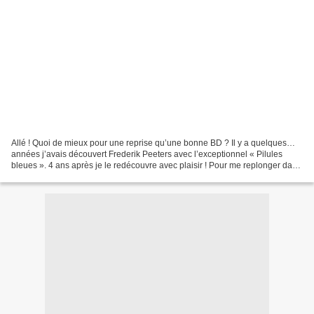
Allé ! Quoi de mieux pour une reprise qu’une bonne BD ? Il y a quelques…
années j’avais découvert Frederik Peeters avec l’exceptionnel « Pilules
bleues ». 4 ans après je le redécouvre avec plaisir ! Pour me replonger dans
le lecture (ceux qui ont déjà...