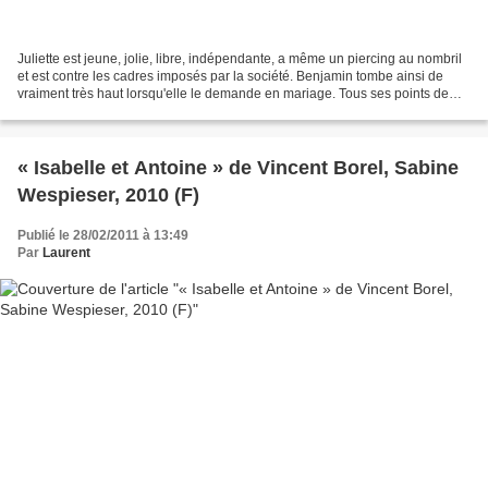
Juliette est jeune, jolie, libre, indépendante, a même un piercing au nombril
et est contre les cadres imposés par la société. Benjamin tombe ainsi de
vraiment très haut lorsqu'elle le demande en mariage. Tous ses points de
repères semblent se dérober...
« Isabelle et Antoine » de Vincent Borel, Sabine
Wespieser, 2010 (F)
Publié le 28/02/2011 à 13:49
Par
Laurent