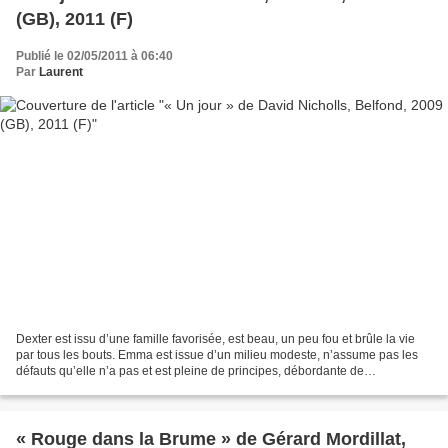
(GB), 2011 (F)
Publié le 02/05/2011 à 06:40
Par
Laurent
Dexter est issu d’une famille favorisée, est beau, un peu fou et brûle la vie
par tous les bouts. Emma est issue d’un milieu modeste, n’assume pas les
défauts qu’elle n’a pas et est pleine de principes, débordante de
convictions… Deux jeunes adultes qui...
« Rouge dans la Brume » de Gérard Mordillat,