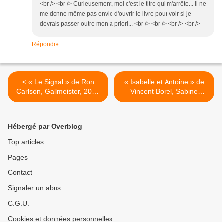
<br /> <br /> Curieusement, moi c'est le titre qui m'arrête... Il ne
me donne même pas envie d'ouvrir le livre pour voir si je
devrais passer outre mon a priori... <br /> <br /> <br /> <br />
Répondre
< « Le Signal » de Ron
« Isabelle et Antoine » de
Carlson, Gallmeister, 2009
Vincent Borel, Sabine
(EU), 2011 (F)
Wespieser, 2010 (F) >
Hébergé par Overblog
Top articles
Pages
Contact
Signaler un abus
C.G.U.
Cookies et données personnelles