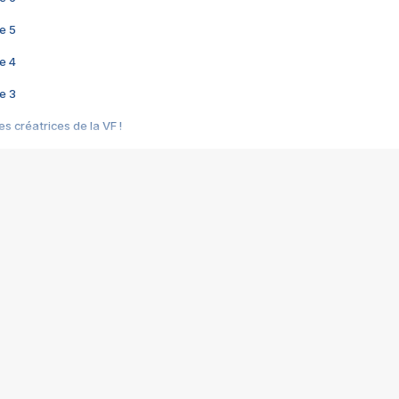
e 5
e 4
e 3
s créatrices de la VF !
e 2
e 1
e Mektoub My Love arrive enfin ! Rencontre avec Shaïn Boumedine et Sal
i : après Toni en famille
elle réalise le bouleversant Dites lui que je l'aime
ais ! Rencontre autour de Vie privée de Rebecca Zlotowski
 de Marguerite, Grave... Rencontre avec Ella Rumpf
 Les Rêveurs, un film intime sur la santé mentale