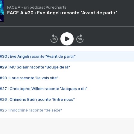
FACE A - un podcast Purecharts
FACE A #30 : Eve Angeli raconte "Avant de partir"
#30 : Eve Angeli raconte "Avant de partir"
#29 : MC Solaar raconte "Bouge de là"
28 : Lorie raconte "Je vais vite"
#27 : Christophe Willem raconte "Jacques a dit"
#26 : Chimène Badi raconte "Entre nous"
#25 : Indochine raconte "3e sexe"
#24 : Zaho raconte "C'est chelou"
#23 : Patrick Bruel raconte "Au café des délices"