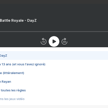
 Battle Royale - DayZ
 DayZ
 a 13 ans (et vous l'avez ignoré)
e (littéralement)
im Rayan
 toutes les règles
s les jeux vidéo
us choquant de Rockstar ? - Le scandale BULLY