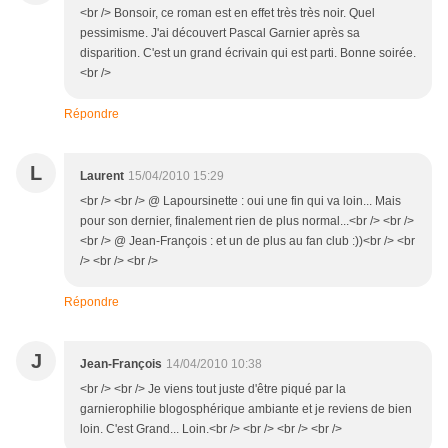
<br /> Bonsoir, ce roman est en effet très très noir. Quel
pessimisme. J'ai découvert Pascal Garnier après sa
disparition. C'est un grand écrivain qui est parti. Bonne soirée.
<br />
Répondre
L
Laurent
15/04/2010 15:29
<br /> <br /> @ Lapoursinette : oui une fin qui va loin... Mais
pour son dernier, finalement rien de plus normal...<br /> <br />
<br /> @ Jean-François : et un de plus au fan club :))<br /> <br
/> <br /> <br />
Répondre
J
Jean-François
14/04/2010 10:38
<br /> <br /> Je viens tout juste d'être piqué par la
garnierophilie blogosphérique ambiante et je reviens de bien
loin. C'est Grand... Loin.<br /> <br /> <br /> <br />