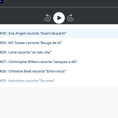
#30 : Eve Angeli raconte "Avant de partir"
#29 : MC Solaar raconte "Bouge de là"
28 : Lorie raconte "Je vais vite"
#27 : Christophe Willem raconte "Jacques a dit"
#26 : Chimène Badi raconte "Entre nous"
#25 : Indochine raconte "3e sexe"
#24 : Zaho raconte "C'est chelou"
#23 : Patrick Bruel raconte "Au café des délices"
#22 : Kyo raconte "Le chemin"