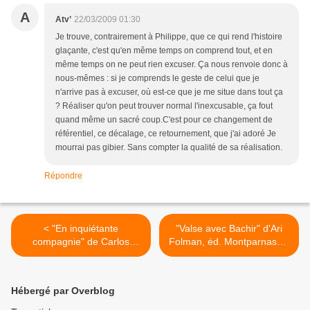
A
Atv’
22/03/2009 01:30
Je trouve, contrairement à Philippe, que ce qui rend l'histoire
glaçante, c'est qu'en même temps on comprend tout, et en
même temps on ne peut rien excuser. Ça nous renvoie donc à
nous-mêmes : si je comprends le geste de celui que je
n'arrive pas à excuser, où est-ce que je me situe dans tout ça
? Réaliser qu'on peut trouver normal l'inexcusable, ça fout
quand même un sacré coup.C'est pour ce changement de
référentiel, ce décalage, ce retournement, que j'ai adoré Je
mourrai pas gibier. Sans compter la qualité de sa réalisation.
Répondre
< "En inquiétante
"Valse avec Bachir" d'Ari
compagnie" de Carlos
Folman, éd. Montparnasse,
Fuentes, 2003 (Me), 2007
2009 (F) >
(F)
Hébergé par Overblog