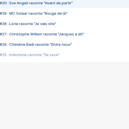
#30 : Eve Angeli raconte "Avant de partir"
#29 : MC Solaar raconte "Bouge de là"
28 : Lorie raconte "Je vais vite"
#27 : Christophe Willem raconte "Jacques a dit"
#26 : Chimène Badi raconte "Entre nous"
#25 : Indochine raconte "3e sexe"
#24 : Zaho raconte "C'est chelou"
#23 : Patrick Bruel raconte "Au café des délices"
#22 : Kyo raconte "Le chemin"
#21 : Nolwenn Leroy raconte "Cassé"
#20 : Patrick Hernandez raconte "Born to be alive"
#19 : Lorie raconte "Près de moi"
#18 : Michael Jones raconte "A nos actes manqués" (avec Jean-Jacque