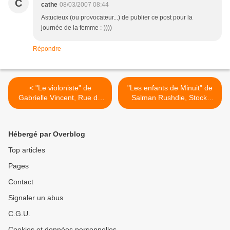
C
cathe
08/03/2007 08:44
Astucieux (ou provocateur...) de publier ce post pour la
journée de la femme :-))))
Répondre
< "Le violoniste" de
"Les enfants de Minuit" de
Gabrielle Vincent, Rue du
Salman Rushdie, Stock,
monde, 2000 (JP), 2006 (F)
1981 (GB), 1983 (F) >
Hébergé par Overblog
Top articles
Pages
Contact
Signaler un abus
C.G.U.
Cookies et données personnelles