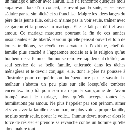
un mariage d’amour avec Harun. Elle l’a rencontré quelques mois
auparavant lors d’un concert, le revoit par la suite, et se laisse
séduire par sa simplicité et sa franchise. Malgré les idées larges du
père de la jeune fille, celui-ci n’aime pas la voir seule, traîner avec
ce garçon et la pousse au mariage. Elle le fait par défi et avec
amour. Ce mariage marquera pourtant la fin de ces années
insouciantes et de liberté. Haroun qu’elle pensait ouvert et loin de
toutes traditions, se révèle conservateur à l’extrême, chef de
famille plus attaché à l’apparence sociale et à la religion qu’au
bonheur de sa femme. Jhumur se retrouve rapidement cloîtrée, au
seul service de sa belle famille, enfermée dans les tâches
ménagères et le devoir conjugal, elle, dont le père l’a poussée à
s’instruire pour conquérir son indépendance par le savoir. Le
malheur s’abattra un peu plus sur elle lorsqu’elle tombera
enceinte... trop tôt pour son mari qui la soupçonne de l’avoir
trompé avant le mariage, alors qu’elle accepte toutes les
humiliations par amour. Ne plus l’appeler par son prénom, aimer
et vivre avec la famille de son mari, ne plus voir sa propre famille,
ne plus sortir seule, porter le voile... Jhumur devra trouver alors la
force de résister et prendre sa revanche contre un homme qu’elle
aime malgré tout.