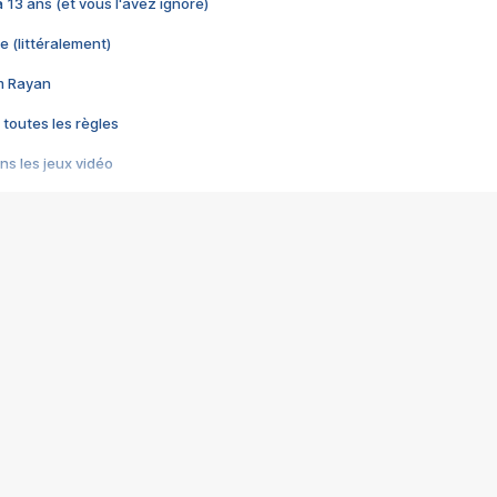
 a 13 ans (et vous l'avez ignoré)
e (littéralement)
im Rayan
 toutes les règles
s les jeux vidéo
us choquant de Rockstar ? - Le scandale BULLY
e plus moche de Steam
du RÊVE tourne au CAUCHEMAR
pendant 8 heures
it… à tort
umiliés par un jeu vidéo
ire - Final Fantasy 8
ti un empire - Age of Empires