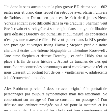
J’ai donc lu sans aucun doute la plus grosse BD de ma vie… 602
pages noir et blanc dans lequel j’ai retrouvé avec plaisir l’univers
de Robinson. « De mal en pis » est le récit de 6 jeunes New-
Yorkais entrant avec difficulté dans la vie d’adulte : Sherman veut
être écrivain et survit grâce à son emploi dans une grande librairie
qu’il déteste ; Dorothy est journaliste et qui malgré les apparences
n’est pas une mauvaise fille ; Ed veut percer dans la BD, perdre
son pucelage et venger Irving Flavor ; Stephen prof d’histoire
cherche à écrire une énième biographie de Théodore Roosevelt ;
Jane aime Stephen et déteste Dorothy ; et enfin Hildy fera sa
place à la fin de cette histoire… Autant de tranches de vies qui
nous font rencontrer des personnages aussi complexes que réels et
nous dressent un portrait fort de ces « vingtenaires », adulescents
à la découverte du monde.
Alex Robinson parvient à dessiner avec originalité le portrait de
personnages pas toujours sympathiques mais très attachants. Se
concentrant sur un âge où l’on se construit, un passage où l’on
délaisse une enfance protégée ou à vif pour la maturité et les
responsabilités. Un âge où les choix ont leur conséquence et