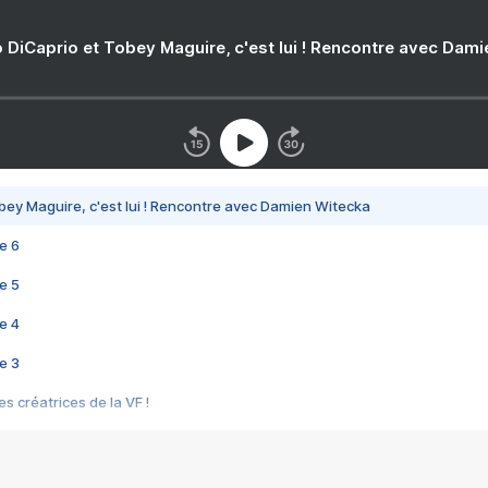
 DiCaprio et Tobey Maguire, c'est lui ! Rencontre avec Dam
bey Maguire, c'est lui ! Rencontre avec Damien Witecka
e 6
e 5
e 4
e 3
s créatrices de la VF !
e 2
e 1