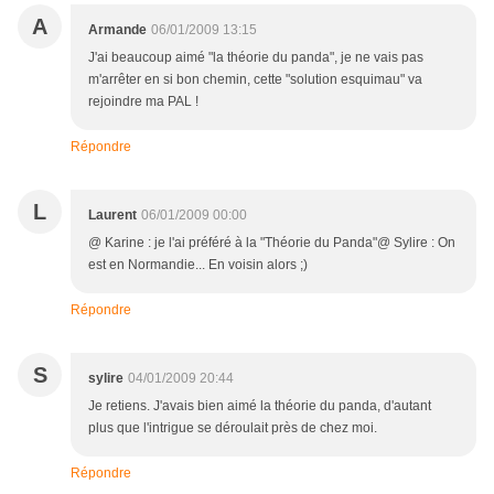
A
Armande
06/01/2009 13:15
J'ai beaucoup aimé "la théorie du panda", je ne vais pas
m'arrêter en si bon chemin, cette "solution esquimau" va
rejoindre ma PAL !
Répondre
L
Laurent
06/01/2009 00:00
@ Karine : je l'ai préféré à la "Théorie du Panda"@ Sylire : On
est en Normandie... En voisin alors ;)
Répondre
S
sylire
04/01/2009 20:44
Je retiens. J'avais bien aimé la théorie du panda, d'autant
plus que l'intrigue se déroulait près de chez moi.
Répondre