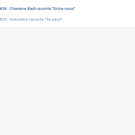
#26 : Chimène Badi raconte "Entre nous"
#25 : Indochine raconte "3e sexe"
#24 : Zaho raconte "C'est chelou"
#23 : Patrick Bruel raconte "Au café des délices"
#22 : Kyo raconte "Le chemin"
#21 : Nolwenn Leroy raconte "Cassé"
#20 : Patrick Hernandez raconte "Born to be alive"
#19 : Lorie raconte "Près de moi"
#18 : Michael Jones raconte "A nos actes manqués" (avec Jean-Jacque
#17 : Khaled raconte "Aïcha"
#16 : Corneille raconte "Parce qu'on vient de loin"
#15 : Indochine raconte "L'aventurier"