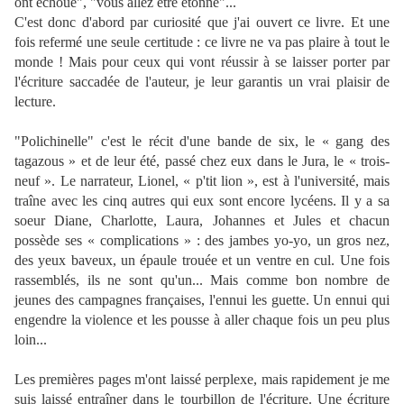
ont échoué", "vous allez être étonné"...
C'est donc d'abord par curiosité que j'ai ouvert ce livre. Et une
fois refermé une seule certitude : ce livre ne va pas plaire à tout le
monde ! Mais pour ceux qui vont réussir à se laisser porter par
l'écriture saccadée de l'auteur, je leur garantis un vrai plaisir de
lecture.
"Polichinelle" c'est le récit d'une bande de six, le « gang des
tagazous » et de leur été, passé chez eux dans le Jura, le « trois-
neuf ». Le narrateur, Lionel, « p'tit lion », est à l'université, mais
traîne avec les cinq autres qui eux sont encore lycéens. Il y a sa
soeur Diane, Charlotte, Laura, Johannes et Jules et chacun
possède ses « complications » : des jambes yo-yo, un gros nez,
des yeux baveux, un épaule trouée et un ventre en cul. Une fois
rassemblés, ils ne sont qu'un... Mais comme bon nombre de
jeunes des campagnes françaises, l'ennui les guette. Un ennui qui
engendre la violence et les pousse à aller chaque fois un peu plus
loin...
Les premières pages m'ont laissé perplexe, mais rapidement je me
suis laissé entraîner dans le tourbillon de l'écriture. Une écriture