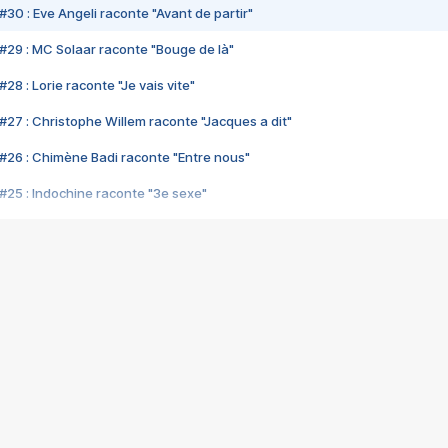
#30 : Eve Angeli raconte "Avant de partir"
#29 : MC Solaar raconte "Bouge de là"
28 : Lorie raconte "Je vais vite"
#27 : Christophe Willem raconte "Jacques a dit"
#26 : Chimène Badi raconte "Entre nous"
#25 : Indochine raconte "3e sexe"
#24 : Zaho raconte "C'est chelou"
#23 : Patrick Bruel raconte "Au café des délices"
#22 : Kyo raconte "Le chemin"
#21 : Nolwenn Leroy raconte "Cassé"
#20 : Patrick Hernandez raconte "Born to be alive"
#19 : Lorie raconte "Près de moi"
#18 : Michael Jones raconte "A nos actes manqués" (avec Jean-Jacque