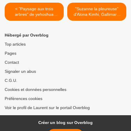
< "Paysage aux trois
"Suzanne la pleureuse"
arbres" de yehoshua
d'Alona Kimhi, Gallimard,
Kenaz, Actes Sud, 2000
2001 >
(Heb), 2003 (F)
Hébergé par Overblog
Top articles
Pages
Contact
Signaler un abus
C.G.U.
Cookies et données personnelles
Préférences cookies
Voir le profil de Laurent sur le portail Overblog
Créer un blog sur Overblog