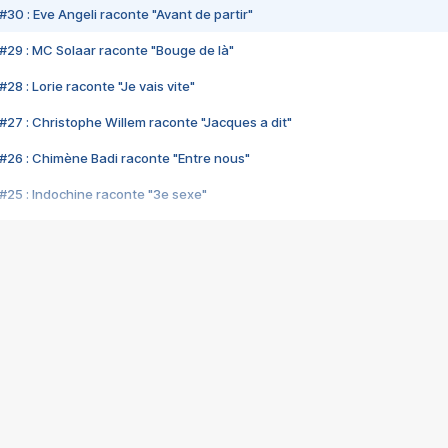
#30 : Eve Angeli raconte "Avant de partir"
#29 : MC Solaar raconte "Bouge de là"
28 : Lorie raconte "Je vais vite"
#27 : Christophe Willem raconte "Jacques a dit"
#26 : Chimène Badi raconte "Entre nous"
#25 : Indochine raconte "3e sexe"
#24 : Zaho raconte "C'est chelou"
#23 : Patrick Bruel raconte "Au café des délices"
#22 : Kyo raconte "Le chemin"
#21 : Nolwenn Leroy raconte "Cassé"
#20 : Patrick Hernandez raconte "Born to be alive"
#19 : Lorie raconte "Près de moi"
#18 : Michael Jones raconte "A nos actes manqués" (avec Jean-Jacque