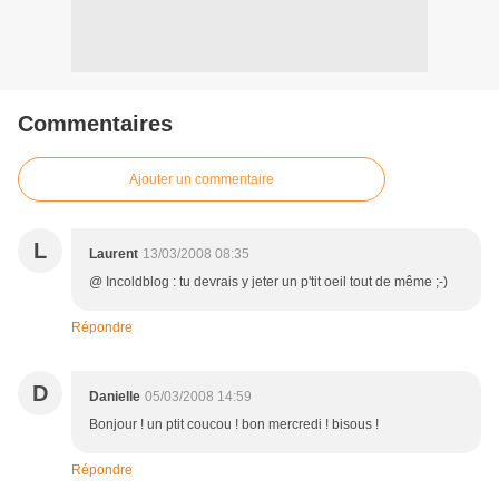
Commentaires
Ajouter un commentaire
L
Laurent
13/03/2008 08:35
@ Incoldblog : tu devrais y jeter un p'tit oeil tout de même ;-)
Répondre
D
Danielle
05/03/2008 14:59
Bonjour ! un ptit coucou ! bon mercredi ! bisous !
Répondre