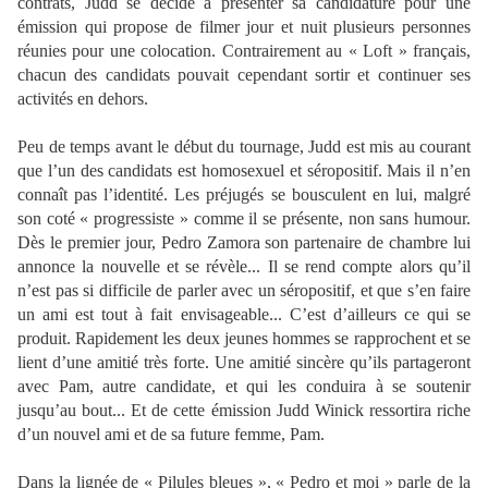
contrats, Judd se décide à présenter sa candidature pour une
émission qui propose de filmer jour et nuit plusieurs personnes
réunies pour une colocation. Contrairement au « Loft » français,
chacun des candidats pouvait cependant sortir et continuer ses
activités en dehors.
Peu de temps avant le début du tournage, Judd est mis au courant
que l’un des candidats est homosexuel et séropositif. Mais il n’en
connaît pas l’identité. Les préjugés se bousculent en lui, malgré
son coté « progressiste » comme il se présente, non sans humour.
Dès le premier jour, Pedro Zamora son partenaire de chambre lui
annonce la nouvelle et se révèle... Il se rend compte alors qu’il
n’est pas si difficile de parler avec un séropositif, et que s’en faire
un ami est tout à fait envisageable... C’est d’ailleurs ce qui se
produit. Rapidement les deux jeunes hommes se rapprochent et se
lient d’une amitié très forte. Une amitié sincère qu’ils partageront
avec Pam, autre candidate, et qui les conduira à se soutenir
jusqu’au bout... Et de cette émission Judd Winick ressortira riche
d’un nouvel ami et de sa future femme, Pam.
Dans la lignée de « Pilules bleues », « Pedro et moi » parle de la