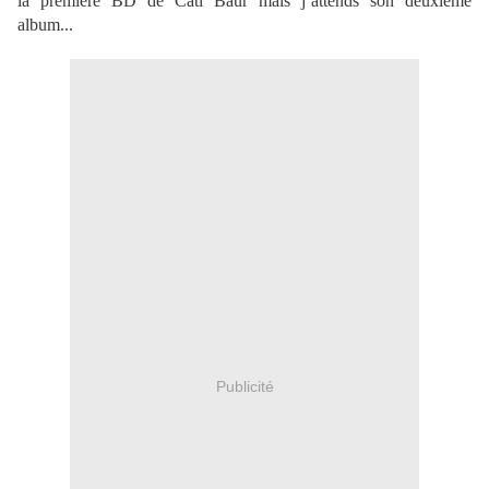
la première BD de Cati Baur mais j’attends son deuxième
album...
Publicité