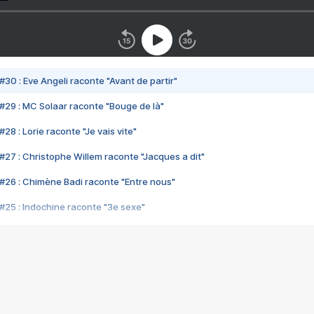
#30 : Eve Angeli raconte "Avant de partir"
#29 : MC Solaar raconte "Bouge de là"
28 : Lorie raconte "Je vais vite"
#27 : Christophe Willem raconte "Jacques a dit"
#26 : Chimène Badi raconte "Entre nous"
#25 : Indochine raconte "3e sexe"
#24 : Zaho raconte "C'est chelou"
#23 : Patrick Bruel raconte "Au café des délices"
#22 : Kyo raconte "Le chemin"
#21 : Nolwenn Leroy raconte "Cassé"