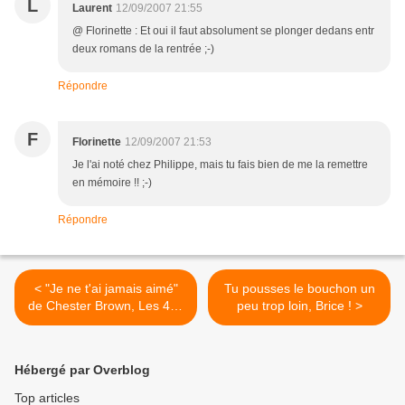
L
Laurent
12/09/2007 21:55
@ Florinette : Et oui il faut absolument se plonger dedans entr
deux romans de la rentrée ;-)
Répondre
F
Florinette
12/09/2007 21:53
Je l'ai noté chez Philippe, mais tu fais bien de me la remettre
en mémoire !! ;-)
Répondre
< "Je ne t'ai jamais aimé"
Tu pousses le bouchon un
de Chester Brown, Les 400
peu trop loin, Brice ! >
coups, 1991 (Ca, Qc), 2001
(F)
Hébergé par Overblog
Top articles