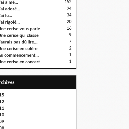
152
'ai aimé...
94
'ai adoré...
34
ai lu...
20
'ai rigolé...
16
ne cerise vous parle
9
ne cerise qui classe
7
'aurais pas dû lire....
2
ne cerise en colère
1
u commencement...
1
ne cerise en concert
Archives
15
12
11
10
09
08