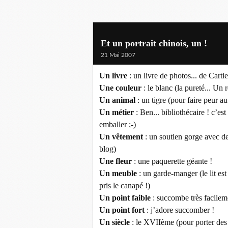
Et un portrait chinois, un !
21 Mai 2007
Un livre
: un livre de photos... de Cartie
Une couleur
: le blanc (la pureté... Un 
Un animal
: un tigre (pour faire peur au
Un métier
: Ben... bibliothécaire ! c’est
emballer ;-)
Un vêtement
: un soutien gorge avec de
blog)
Une fleur
: une paquerette géante !
Un meuble
: un garde-manger (le lit est 
pris le canapé !)
Un point faible
: succombe très facilemen
Un point fort
: j’adore succomber !
Un siècle
: le XVIIème (pour porter des 