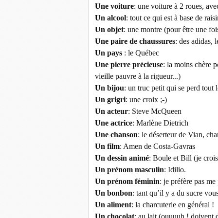
Une voiture
: une voiture à 2 roues, avec
Un alcool
: tout ce qui est à base de rais
Un objet
: une montre (pour être une foi
Une paire de chaussures
: des adidas, 
Un pays
: le Québec
Une pierre précieuse
: la moins chère po
vieille pauvre à la rigueur...)
Un bijou
: un truc petit qui se perd tout
Un grigri
: une croix ;-)
Un acteur
: Steve McQueen
Une actrice
: Marlène Dietrich
Une chanson
: le déserteur de Vian, ch
Un film
: Amen de Costa-Gavras
Un dessin animé
: Boule et Bill (je cro
Un prénom masculin
: Idilio.
Un prénom féminin
: je préfère pas me 
Un bonbon
: tant qu’il y a du sucre vou
Un aliment
: la charcuterie en général !
Un chocolat
: au lait (ouuuuh ! doivent d