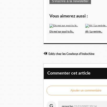
S'inscrire à la newsletter
Vous aimerez aussi :
Dis moi sur quoi tu lis...
Ah ! La rentrée...
Eddy chez les Cowboys d'Indochine
Commenter cet article
Ajouter un commentaire
G
groucho
21/11/2007 20:14