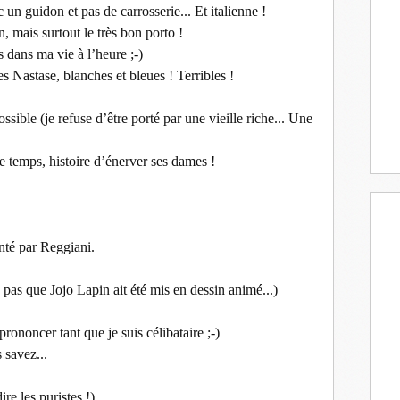
 un guidon et pas de carrosserie... Et italienne !
in, mais surtout le très bon porto !
s dans ma vie à l’heure ;-)
les Nastase, blanches et bleues ! Terribles !
ssible (je refuse d’être porté par une vieille riche... Une
 le temps, histoire d’énerver ses dames !
anté par Reggiani.
is pas que Jojo Lapin ait été mis en dessin animé...)
prononcer tant que je suis célibataire ;-)
s savez...
ire les puristes !)