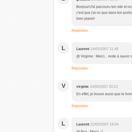
Bonjour!J'ai parcouru ton site et no
c'est que j'ai vu que dans ton portr
bien plaisir!
Répondre
L
Laurent
24/05/2007 11:46
@ Virginie : Merci... reste à savoir q
Répondre
V
virginie
23/05/2007 20:21
En effet, je trouve aussi que le livre
Répondre
L
Laurent
22/05/2007 19:04
@ Boo : Merci ;-)