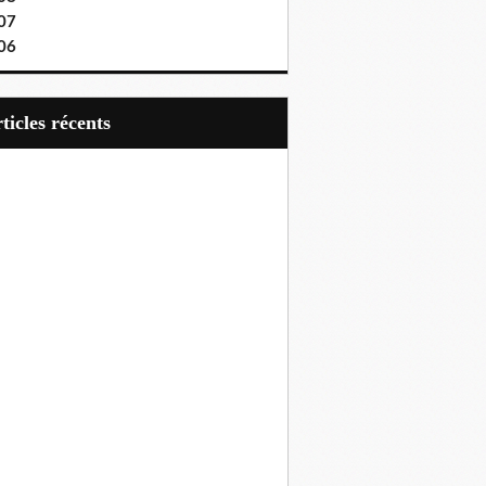
07
06
articles récents