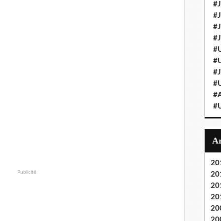
#J
#J
#J'
#J
#U
#U
#J
#U
#A
#U
20
Publicité
20
20
20
20
20