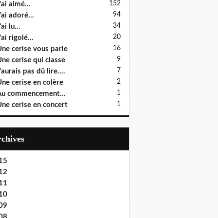
152
'ai aimé...
94
'ai adoré...
34
ai lu...
20
'ai rigolé...
16
ne cerise vous parle
9
ne cerise qui classe
7
'aurais pas dû lire....
2
ne cerise en colère
1
u commencement...
1
ne cerise en concert
Archives
15
12
11
10
09
08