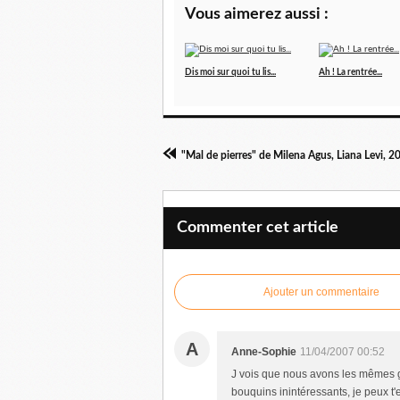
Vous aimerez aussi :
Dis moi sur quoi tu lis...
Ah ! La rentrée...
Commenter cet article
Ajouter un commentaire
A
Anne-Sophie
11/04/2007 00:52
J vois que nous avons les mêmes go
bouquins inintéressants, je peux t'en