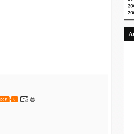
20
20
post
0