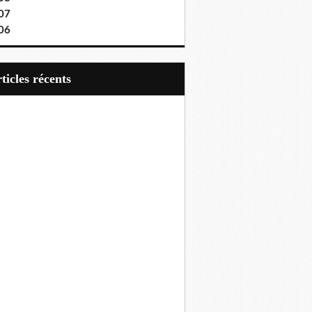
07
06
articles récents