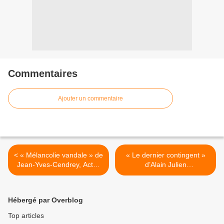
Commentaires
Ajouter un commentaire
< « Mélancolie vandale » de
« Le dernier contingent »
Jean-Yves-Cendrey, Actes
d’Alain Julien
Sud, 2012 (F)
Rudefoucauld, Tristram,
2012 (F) >
Hébergé par Overblog
Top articles