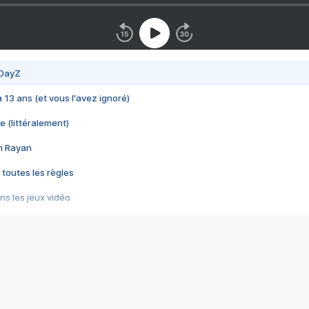
 DayZ
 a 13 ans (et vous l'avez ignoré)
e (littéralement)
im Rayan
 toutes les règles
s les jeux vidéo
us choquant de Rockstar ? - Le scandale BULLY
e plus moche de Steam
du RÊVE tourne au CAUCHEMAR
pendant 8 heures