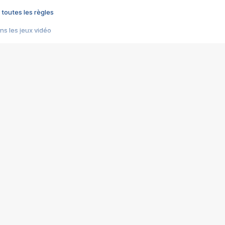
 toutes les règles
s les jeux vidéo
us choquant de Rockstar ? - Le scandale BULLY
e plus moche de Steam
du RÊVE tourne au CAUCHEMAR
pendant 8 heures
it… à tort
umiliés par un jeu vidéo
ire - Final Fantasy 8
ti un empire - Age of Empires
story DOFUS
tard, il crée l'un des pires jeux de tous les temps, MindsEye.