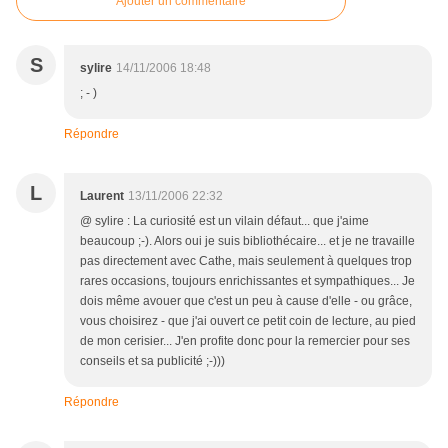
Ajouter un commentaire
S
sylire
14/11/2006 18:48
; - )
Répondre
L
Laurent
13/11/2006 22:32
@ sylire : La curiosité est un vilain défaut... que j'aime
beaucoup ;-). Alors oui je suis bibliothécaire... et je ne travaille
pas directement avec Cathe, mais seulement à quelques trop
rares occasions, toujours enrichissantes et sympathiques... Je
dois même avouer que c'est un peu à cause d'elle - ou grâce,
vous choisirez - que j'ai ouvert ce petit coin de lecture, au pied
de mon cerisier... J'en profite donc pour la remercier pour ses
conseils et sa publicité ;-)))
Répondre