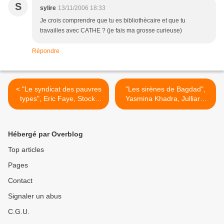
S
sylire
13/11/2006 18:33
Je crois comprendre que tu es bibliothècaire et que tu
travailles avec CATHE ? (je fais ma grosse curieuse)
Répondre
< "Le syndicat des pauvres
"Les sirènes de Bagdad",
types", Eric Faye, Stock,
Yasmina Khadra, Julliard,
2006
2006 >
Hébergé par Overblog
Top articles
Pages
Contact
Signaler un abus
C.G.U.