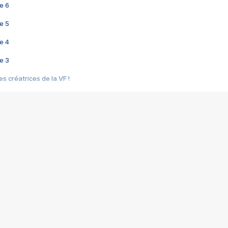
e 6
e 5
e 4
e 3
s créatrices de la VF !
e 2
e 1
e Mektoub My Love arrive enfin ! Rencontre avec Shaïn Boumedine et Sal
i : après Toni en famille
elle réalise le bouleversant Dites lui que je l'aime
ais ! Rencontre autour de Vie privée de Rebecca Zlotowski
 de Marguerite, Grave... Rencontre avec Ella Rumpf
 Les Rêveurs, un film intime sur la santé mentale