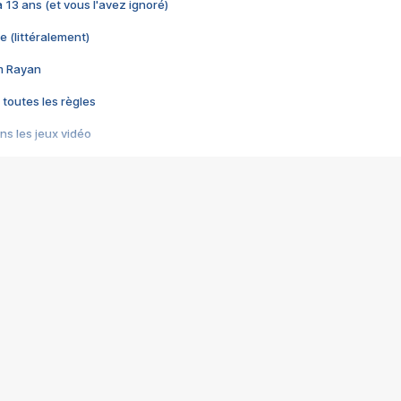
 a 13 ans (et vous l'avez ignoré)
e (littéralement)
im Rayan
 toutes les règles
s les jeux vidéo
us choquant de Rockstar ? - Le scandale BULLY
e plus moche de Steam
du RÊVE tourne au CAUCHEMAR
pendant 8 heures
it… à tort
umiliés par un jeu vidéo
ire - Final Fantasy 8
ti un empire - Age of Empires