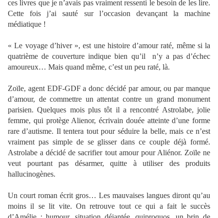
ces livres que je n’avais pas vraiment ressenti le besoin de les lire.
Cette fois j’ai sauté sur l’occasion devançant la machine
médiatique !
« Le voyage d’hiver », est une histoire d’amour raté, même si la
quatrième de couverture indique bien qu’il n’y a pas d’échec
amoureux… Mais quand même, c’est un peu raté, là.
Zoïle, agent EDF-GDF a donc décidé par amour, ou par manque
d’amour, de commettre un attentat contre un grand monument
parisien. Quelques mois plus tôt il a rencontré Astrolabe, jolie
femme, qui protège Alienor, écrivain douée atteinte d’une forme
rare d’autisme. Il tentera tout pour séduire la belle, mais ce n’est
vraiment pas simple de se glisser dans ce couple déjà formé.
Astrolabe a décidé de sacrifier tout amour pour Aliénor. Zoïle ne
veut pourtant pas désarmer, quitte à utiliser des produits
hallucinogènes.
Un court roman écrit gros… Les mauvaises langues diront qu’au
moins il se lit vite. On retrouve tout ce qui a fait le succès
d’Amélie : humour, situation déjantée, quiproquos, un brin de