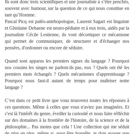
Ils sont donc trois scientifiques et une journaliste à s’être penchés,
souvent avec humour, sur la question de ce qui nous constitue en
tant qu’Homme.
Pascal Picq est paléo-antrhopologue, Laurent Sagart est linguiste
et Ghislaine Dehaene est neuro-pédiatre et à eux trois, aidés par la
journaliste Cécile Lestienne, ils vont décortiquer ce mécanisme
qui permet de communiquer, de structurer et d'échanger nos
pensées, d'ordonner ou encore de séduire.
Quand sont apparus les premiers signes du langage ? Pourquoi
nos cousins les singes ne parlent-ils pas, eux ? Quels ont été les
premiers mots échangés ? Quels mécanismes d'apprentissage ?
Pourquoi nous faut-il autant de temps pour maîtriser notre
langage ?
C’est dans ce petit livre que vous trouverez toutes les réponses à
ces questions. Même à celles que vous n'aviez pas imaginées. Et
c'est là l'intérêt du genre, éveiller la curiosité et nous faire réfléchir
sur des domaines à la frontière de l'histoire, de la science et de la
philosophie... Pas moins que cela ! Une collection qui me séduit
de plus en plus, même si, pour être honnête, je dois avouer que