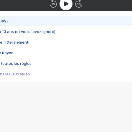
 DayZ
 a 13 ans (et vous l'avez ignoré)
e (littéralement)
im Rayan
 toutes les règles
s les jeux vidéo
us choquant de Rockstar ? - Le scandale BULLY
e plus moche de Steam
du RÊVE tourne au CAUCHEMAR
pendant 8 heures
it… à tort