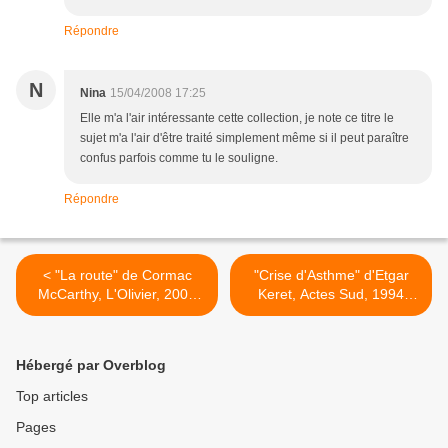
Répondre
N
Nina
15/04/2008 17:25
Elle m'a l'air intéressante cette collection, je note ce titre le
sujet m'a l'air d'être traité simplement même si il peut paraître
confus parfois comme tu le souligne.
Répondre
< "La route" de Cormac
"Crise d'Asthme" d'Etgar
McCarthy, L'Olivier, 2006
Keret, Actes Sud, 1994
(EU), 2008 (F)
(He), 2002 (F) >
Hébergé par Overblog
Top articles
Pages