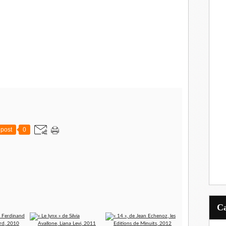
post
0