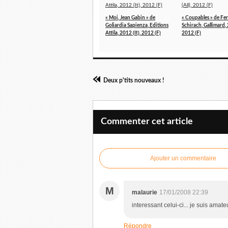
« Moi, Jean Gabin » de
« Coupables » de Fe
Goliardia Sapienza, Editions
Schirach, Gallimard, 
Attila, 2012 (It), 2012 (F)
2012 (F)
Deux p'tits nouveaux !
Commenter cet article
Ajouter un commentaire
M
malaurie
17/01/2008 22:39
interessant celui-ci... je suis amate
Répondre