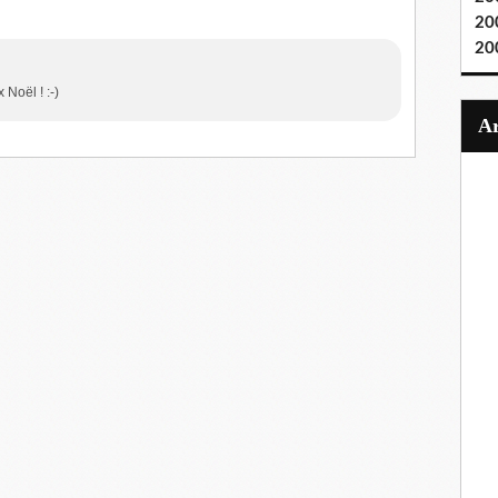
20
20
 Noël ! :-)