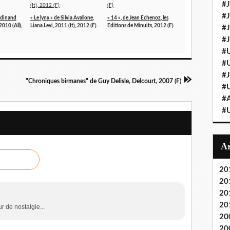
#J
#J
rdinand
« Le lynx » de Silvia Avallone,
« 14 », de Jean Echenoz, les
2010 (All),
Liana Levi, 2011 (It), 2012 (F)
Editions de Minuits, 2012 (F)
#J'
#J
#U
#U
#J
"Chroniques birmanes" de Guy Delisle, Delcourt, 2007 (F)
#U
#A
#U
20
20
20
20
ur de nostalgie...
20
20