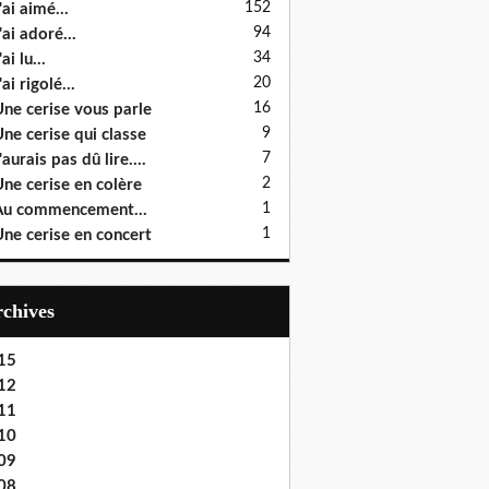
152
'ai aimé...
94
'ai adoré...
34
ai lu...
20
'ai rigolé...
16
ne cerise vous parle
9
ne cerise qui classe
7
'aurais pas dû lire....
2
ne cerise en colère
1
u commencement...
1
ne cerise en concert
Archives
15
12
11
10
09
08