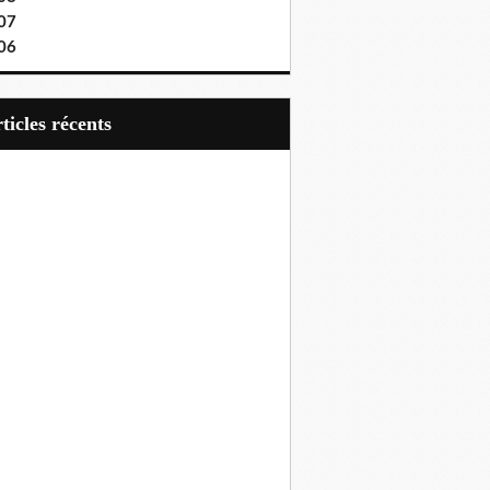
07
06
articles récents