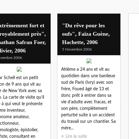
xtrêmement fort et
"Du rêve pour les
royablement près",
oufs", Faïza Guène,
athan Safran Foer,
Hachette, 2006
livier, 2006
5 Novembre 2006
ovembre 2006
Ahlème a 24 ans et vit au
quotidien dans une banlieue
r Schell est un petit
sud de Paris (Ivry) avec son
on de 9 ans qui vit au
frère, Foued âgé de 13 et
 de New York avec sa
donc prêt à entrer dans sa
. La carte de visite qu’il
vie d’adulte avec fracas, et
e à qui veut le présente
son père, complètement
e inventeur,
perturbé suite à un accident
onome amateur,
du travail sur un chantier. Sa
ectionneur,
mère...
mologiste, épistolier,
fiste, consultant en
Lire la suite