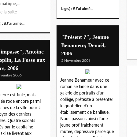
rmatique,...
Tag(s) :
#J'ai aimé...
re la suite
) :
#J'ai aimé...
"Présent ?", Jeanne
Benameur, Denoël,
'impasse", Antoine
2006
plin, La Fosse aux
5 Novembre 2006
rs, 2006
ovembre 2006
Jeanne Benameur avec ce
roman se lance dans une
galerie de portraits d’un
uerre est finie, mais
collège, prétexte à présenter
mée rode encore parmi
le quotidien d’un
uines de la ville pour la
établissement de banlieue.
oyer des derniers
Nous passons ainsi d’une
lles. Quatre soldats
jeune prof fraîchement
gés par le capitaine
mutée, dépressive parce que
nski se livrent aux