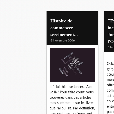
Histoire de
"E
commencer
inc
sereinement...
Jon
6 Novembre 2006
l'O
6 N
Oska
garç
cœur
mère
offr
Il fallait bien se lancer... Alors
comm
voilà ! Pour faire court, vous
astr
trouverez dans ces articles
coll
mes sentiments sur les livres
ento
que j'ai pu lire. Par définition,
paci
mes sentiments n'engagent