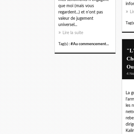
info
que moi (mais vous
Li
regardent...) et n'ont pas
valeur de jugement
Tag(s
universel...
Lire la suite
Tag(s) :
#Au commencement...
"L
Cho
Ou
4 N
La g
l’ar
les r
nett
rebe
diri
Kali