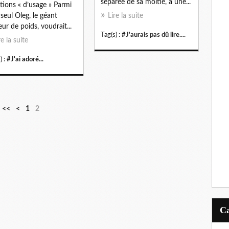
séparée de sa moitié, à une...
tions « d’usage » Parmi
 seul Oleg, le géant
Lire la suite
eur de poids, voudrait...
Tag(s) :
#J'aurais pas dû lire....
re la suite
) :
#J'ai adoré...
<<
<
1
2