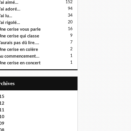
152
'ai aimé...
94
'ai adoré...
34
ai lu...
20
'ai rigolé...
16
ne cerise vous parle
9
ne cerise qui classe
7
'aurais pas dû lire....
2
ne cerise en colère
1
u commencement...
1
ne cerise en concert
Archives
15
12
11
10
09
08