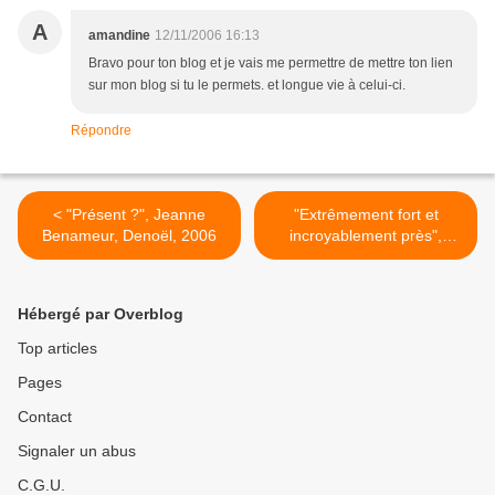
A
amandine
12/11/2006 16:13
Bravo pour ton blog et je vais me permettre de mettre ton lien
sur mon blog si tu le permets. et longue vie à celui-ci.
Répondre
< "Présent ?", Jeanne
"Extrêmement fort et
Benameur, Denoël, 2006
incroyablement près",
Jonathan Safran Foer,
l'Olivier, 2006 >
Hébergé par Overblog
Top articles
Pages
Contact
Signaler un abus
C.G.U.