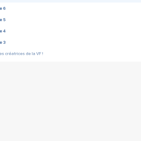
e 6
e 5
e 4
e 3
s créatrices de la VF !
e 2
e 1
e Mektoub My Love arrive enfin ! Rencontre avec Shaïn Boumedine et Sal
i : après Toni en famille
elle réalise le bouleversant Dites lui que je l'aime
ais ! Rencontre autour de Vie privée de Rebecca Zlotowski
 de Marguerite, Grave... Rencontre avec Ella Rumpf