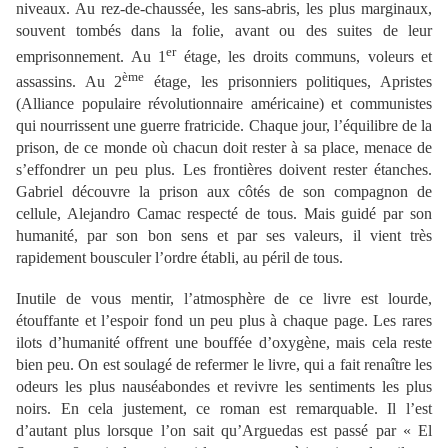
niveaux. Au rez-de-chaussée, les sans-abris, les plus marginaux,
souvent tombés dans la folie, avant ou des suites de leur
er
emprisonnement. Au 1
étage, les droits communs, voleurs et
ème
assassins. Au 2
étage, les prisonniers politiques, Apristes
(Alliance populaire révolutionnaire américaine) et communistes
qui nourrissent une guerre fratricide. Chaque jour, l’équilibre de la
prison, de ce monde où chacun doit rester à sa place, menace de
s’effondrer un peu plus. Les frontières doivent rester étanches.
Gabriel découvre la prison aux côtés de son compagnon de
cellule, Alejandro Camac respecté de tous. Mais guidé par son
humanité, par son bon sens et par ses valeurs, il vient très
rapidement bousculer l’ordre établi, au péril de tous.
Inutile de vous mentir, l’atmosphère de ce livre est lourde,
étouffante et l’espoir fond un peu plus à chaque page. Les rares
ilots d’humanité offrent une bouffée d’oxygène, mais cela reste
bien peu. On est soulagé de refermer le livre, qui a fait renaître les
odeurs les plus nauséabondes et revivre les sentiments les plus
noirs. En cela justement, ce roman est remarquable. Il l’est
d’autant plus lorsque l’on sait qu’Arguedas est passé par « El