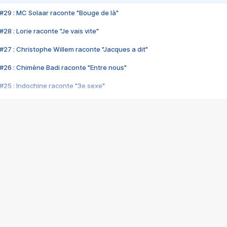
#29 : MC Solaar raconte "Bouge de là"
28 : Lorie raconte "Je vais vite"
#27 : Christophe Willem raconte "Jacques a dit"
#26 : Chimène Badi raconte "Entre nous"
#25 : Indochine raconte "3e sexe"
#24 : Zaho raconte "C'est chelou"
#23 : Patrick Bruel raconte "Au café des délices"
#22 : Kyo raconte "Le chemin"
#21 : Nolwenn Leroy raconte "Cassé"
#20 : Patrick Hernandez raconte "Born to be alive"
#19 : Lorie raconte "Près de moi"
#18 : Michael Jones raconte "A nos actes manqués" (avec Jean-Jacque