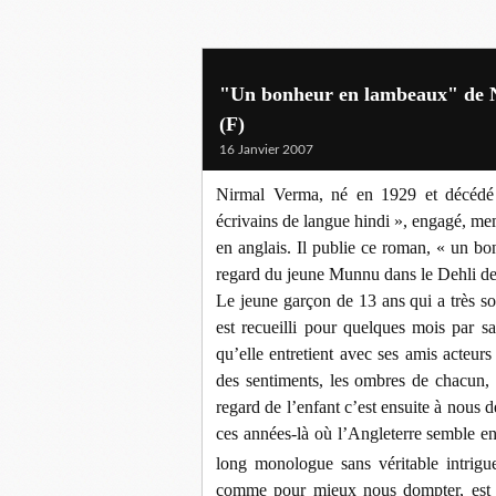
"Un bonheur en lambeaux" de N
(F)
16 Janvier 2007
Nirmal Verma, né en 1929 et décédé 
écrivains de langue hindi », engagé, me
en anglais.
Il publie ce roman, « un bo
regard du jeune Munnu dans le Dehli de
Le jeune garçon de 13 ans qui a très so
est recueilli pour quelques mois par sa
qu’elle entretient avec ses amis acteu
des sentiments, les ombres de chacun, 
regard de l’enfant c’est ensuite à nous 
ces années-là où l’Angleterre semble e
long monologue sans véritable intrigue
comme pour mieux nous dompter, est e