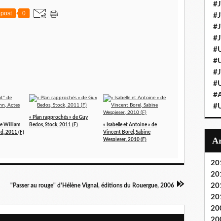
#J
post
0
#J
#J'
#J
#U
#U
#J
#U
#A
#U
« Plan rapprochés » de Guy
de William
Bedos, Stock, 2011 (F)
« Isabelle et Antoine » de
ud, 2011 (F)
Vincent Borel, Sabine
Wespieser, 2010 (F)
20
20
20
"Passer au rouge" d'Hélène Vignal, éditions du Rouergue, 2006
20
20
20