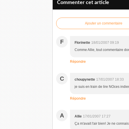
Commenter cet article
Ajouter un commentaire
F
Florinette
18/01/2007 09:19
Comme Allie, tout commentaire don
Répondre
C
choupynette
17/01/2007 18:33
je suis en train de lire NOces ind
Répondre
A
Allie
17/01/2007 17:27
Ça m'avait l'air bien! Je ne connais 