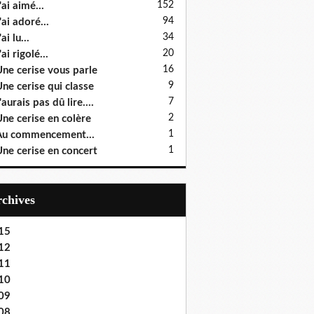
152
'ai aimé...
94
'ai adoré...
34
ai lu...
20
'ai rigolé...
16
ne cerise vous parle
9
ne cerise qui classe
7
'aurais pas dû lire....
2
ne cerise en colère
1
u commencement...
1
ne cerise en concert
Archives
15
12
11
10
09
08