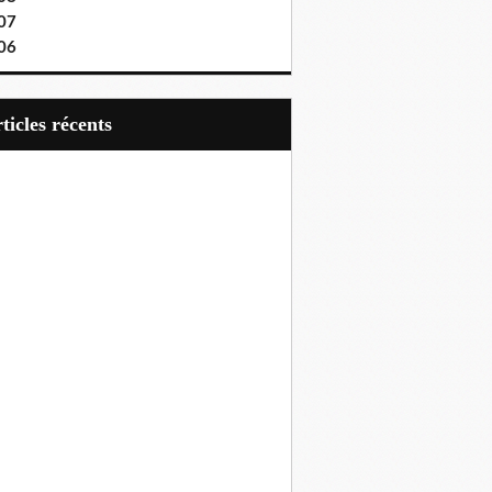
07
06
articles récents