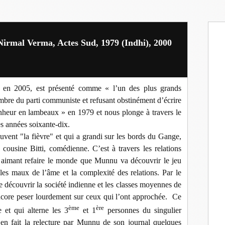
irmal Verma, Actes Sud, 1979 (Indhi), 2000
en 2005, est présenté comme « l’un des plus grands
mbre du parti communiste et refusant obstinément d’écrire
nheur en lambeaux » en 1979 et nous plonge à travers le
s années soixante-dix.
uvent "l
a fièvre" et qui a grandi sur les bords du Gange,
 cousine Bitti, comédienne. C’est à travers les relations
rs aimant refaire le monde que Munnu va découvrir le jeu
les maux de l’âme et la complexité des relations. Par le
de découvrir la société indienne et les classes moyennes de
ncore peser lourdement sur ceux qui l’ont approchée.
Ce
ème
ère
 et qui alterne les 3
et 1
personnes du singulier
n fait la relecture par Munnu de son journal quelques