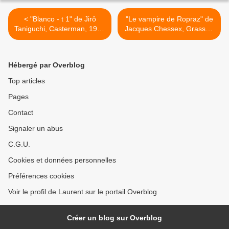
< "Blanco - t 1" de Jirô
"Le vampire de Ropraz" de
Taniguchi, Casterman, 1996
Jacques Chessex, Grasset,
(Jp), 2009 (F)
2007 >
Hébergé par Overblog
Top articles
Pages
Contact
Signaler un abus
C.G.U.
Cookies et données personnelles
Préférences cookies
Voir le profil de Laurent sur le portail Overblog
Créer un blog sur Overblog