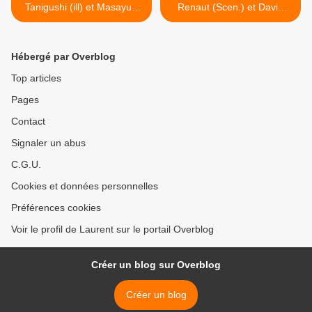
Tanigushi (ill) et Masayuki
Renaut (Scen.) et David
Kusumi (scen), Casterman,
Barou (ill.), Boîte à bulles-
2006 (Jp), 2008 (F)
Enfin libre, 2007 (F) >
Hébergé par Overblog
Top articles
Pages
Contact
Signaler un abus
C.G.U.
Cookies et données personnelles
Préférences cookies
Voir le profil de Laurent sur le portail Overblog
Créer un blog sur Overblog
Créer un blog