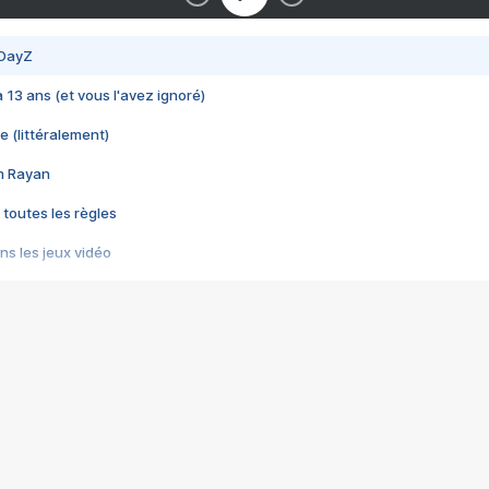
 DayZ
 a 13 ans (et vous l'avez ignoré)
e (littéralement)
im Rayan
 toutes les règles
s les jeux vidéo
us choquant de Rockstar ? - Le scandale BULLY
e plus moche de Steam
du RÊVE tourne au CAUCHEMAR
pendant 8 heures
it… à tort
umiliés par un jeu vidéo