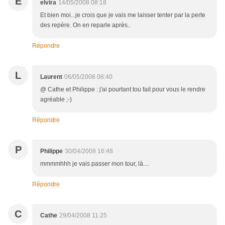
E
elvira
14/05/2008 08:18
Et bien moi...je crois que je vais me laisser tenter par la perte
des repère. On en reparle après..
Répondre
L
Laurent
06/05/2008 08:40
@ Cathe et Philippe : j'ai pourtant tou fait pour vous le rendre
agréable ;-)
Répondre
P
Philippe
30/04/2008 16:48
mmmmhhh je vais passer mon tour, là....
Répondre
C
Cathe
29/04/2008 11:25