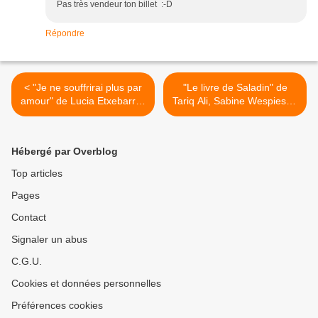
Pas très vendeur ton billet :-D
Répondre
< "Je ne souffrirai plus par
"Le livre de Saladin" de
amour" de Lucia Etxebarria;
Tariq Ali, Sabine Wespieser,
Héloïse d'Ormesson, 2005
2008 (GB et F) >
(Esp), 2008 (F)
Hébergé par Overblog
Top articles
Pages
Contact
Signaler un abus
C.G.U.
Cookies et données personnelles
Préférences cookies