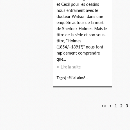
et Cecil pour les dessins
nous entrainent avec le
docteur Watson dans une
enquête autour de la mort
de Sherlock Holmes. Mais le
titre de la série et son sous-
titre, "Holmes
(1854/+1891?)" nous font
rapidement comprendre
que...
Lire la suite
Tag(s) :
#J'ai aimé...
<<
<
1
2
3