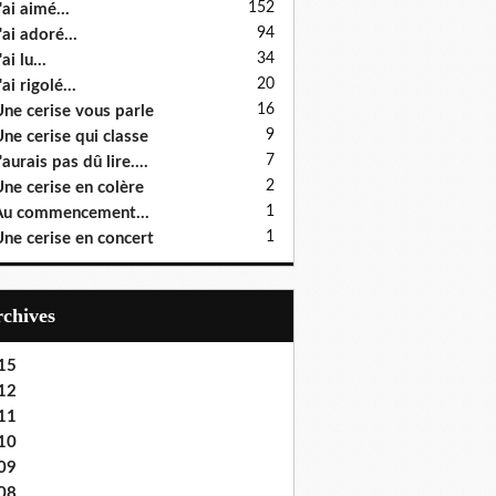
152
'ai aimé...
94
'ai adoré...
34
ai lu...
20
'ai rigolé...
16
ne cerise vous parle
9
ne cerise qui classe
7
'aurais pas dû lire....
2
ne cerise en colère
1
u commencement...
1
ne cerise en concert
Archives
15
12
11
10
09
08