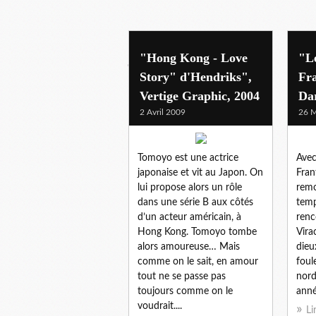
j'ai aime...
"Hong Kong - Love
"Le
Story" d'Hendriks",
Fr
Vertige Graphic, 2004
Da
2 Avril 2009
26 M
Tomoyo est une actrice
Avec
japonaise et vit au Japon. On
Fran
lui propose alors un rôle
remo
dans une série B aux côtés
temp
d’un acteur américain, à
renc
Hong Kong. Tomoyo tombe
Vira
alors amoureuse… Mais
dieu
comme on le sait, en amour
foul
tout ne se passe pas
nord
toujours comme on le
anné
voudrait....
Li