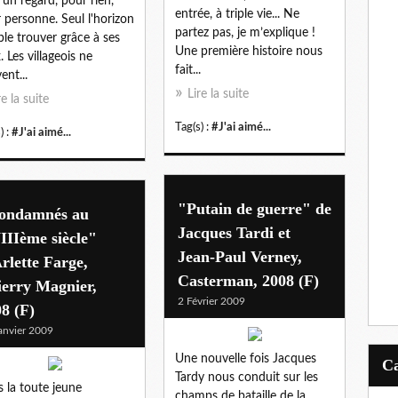
 un regard, pour rien,
entrée, à triple vie... Ne
 personne. Seul l'horizon
partez pas, je m’explique !
le trouver grâce à ses
Une première histoire nous
. Les villageois ne
fait...
ent...
Lire la suite
re la suite
Tag(s) :
#J'ai aimé...
) :
#J'ai aimé...
"Putain de guerre" de
ondamnés au
Jacques Tardi et
IIIème siècle"
Jean-Paul Verney,
rlette Farge,
Casterman, 2008 (F)
ierry Magnier,
2 Février 2009
8 (F)
anvier 2009
Une nouvelle fois Jacques
Tardy nous conduit sur les
 la toute jeune
champs de bataille de la