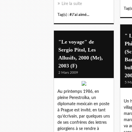
Lire la suite
Tag(s
Tag(s) :
#J'ai aimé...
" 
"Le voyage" de
Phi
Sergio Pitol, Les
(Sc
Allusifs, 2000 (Me),
Bar
2003 (F)
bul
2 Mars 2009
200
5 Ma
Au printemps 1986, en
pleine Perestroïka, un
Un h
diplomate mexicain en poste
villa
à Prague est invité, en tant
marc
qu’écrivain, par quelques uns
march
de ses confrères des lettres
va a
géorgiens à se rendre à