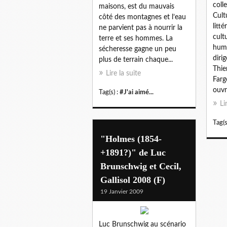
coll
maisons, est du mauvais
Cult
côté des montagnes et l’eau
litté
ne parvient pas à nourrir la
cult
terre et ses hommes. La
huma
sécheresse gagne un peu
diri
plus de terrain chaque...
Thie
Lire la suite
Farg
ouvr
Tag(s) :
#J'ai aimé...
Li
Tag(s
"Holmes (1854-
+1891?)" de Luc
Brunschwig et Cecil,
Gallisol 2008 (F)
19 Janvier 2009
Luc Brunschwig au scénario