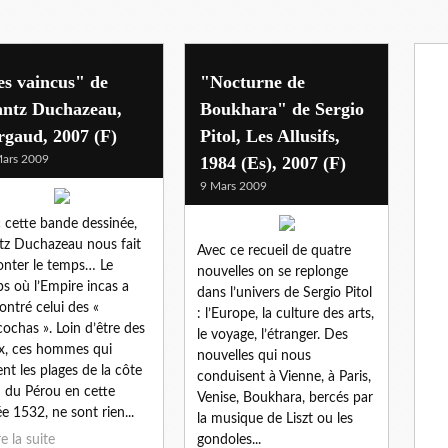
s vaincus" de
"Nocturne de
antz Duchazeau,
Boukhara" de Sergio
rgaud, 2007 (F)
Pitol, Les Allusifs,
ars 2009
1984 (Es), 2007 (F)
9 Mars 2009
 cette bande dessinée,
tz Duchazeau nous fait
Avec ce recueil de quatre
nter le temps… Le
nouvelles on se replonge
s où l’Empire incas a
dans l’univers de Sergio Pitol
ontré celui des «
: l’Europe, la culture des arts,
cochas ». Loin d’être des
le voyage, l’étranger. Des
x, ces hommes qui
nouvelles qui nous
ent les plages de la côte
conduisent à Vienne, à Paris,
 du Pérou en cette
Venise, Boukhara, bercés par
e 1532, ne sont rien...
la musique de Liszt ou les
re la suite
gondoles...