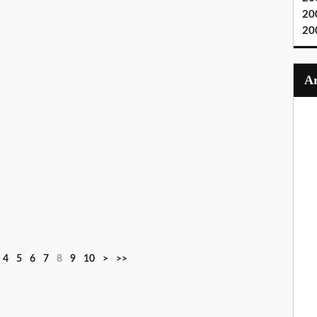
20
20
4
5
6
7
8
9
10
>
>>