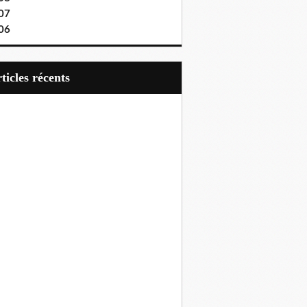
07
06
articles récents