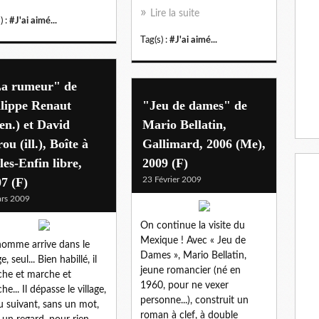
Lire la suite
) :
#J'ai aimé...
Tag(s) :
#J'ai aimé...
La rumeur" de
lippe Renaut
"Jeu de dames" de
en.) et David
Mario Bellatin,
ou (ill.), Boîte à
Gallimard, 2006 (Me),
les-Enfin libre,
2009 (F)
7 (F)
23 Février 2009
rs 2009
On continue la visite du
Mexique ! Avec « Jeu de
omme arrive dans le
Dames », Mario Bellatin,
ge, seul... Bien habillé, il
jeune romancier (né en
he et marche et
1960, pour ne vexer
e... Il dépasse le village,
personne...), construit un
u suivant, sans un mot,
roman à clef, à double