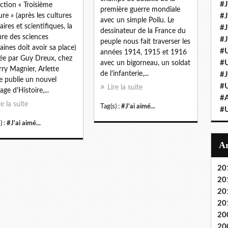
#J
ection « Troisième
première guerre mondiale
ure » (après les cultures
#J
avec un simple Poilu. Le
raires et scientifiques, la
#J'
dessinateur de la France du
ure des sciences
#J
peuple nous fait traverser les
ines doit avoir sa place)
#U
années 1914, 1915 et 1916
gée par Guy Dreux, chez
#U
avec un bigorneau, un soldat
rry Magnier, Arlette
de l’infanterie,...
#J
e publie un nouvel
#U
Lire la suite
age d'Histoire,...
#A
re la suite
Tag(s) :
#J'ai aimé...
#U
) :
#J'ai aimé...
20
20
20
20
20
20