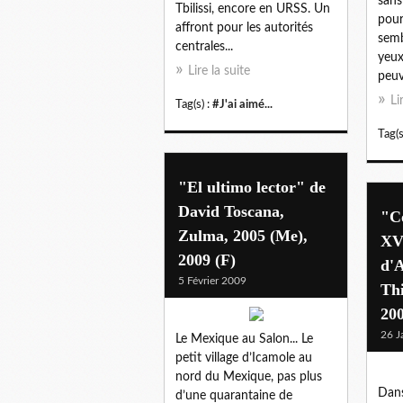
sans
Tbilissi, encore en URSS. Un
pour
affront pour les autorités
semb
centrales...
yeux
Lire la suite
peuv
Li
Tag(s) :
#J'ai aimé...
Tag(s
"El ultimo lector" de
David Toscana,
"C
Zulma, 2005 (Me),
XV
2009 (F)
d'A
5 Février 2009
Th
200
26 J
Le Mexique au Salon... Le
petit village d’Icamole au
nord du Mexique, pas plus
Dans
d’une quarantaine de